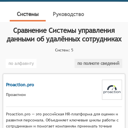
работы компаний с удаленными сотрудниками. Эти
системы помогают собирать, обрабатывать и
Системы
Руководство
хранить информацию о сотрудниках, работающих из
других городов, стран или даже материков.
Сравнение
Системы управления
В систему входят такие функции, как учет рабочего
данными об удалённых сотрудниках
времени, управление проектами, учет заработной
платы, контроль за производительностью работы
Систем:
5
сотрудников, а также множество других функций,
которые важны для работы удаленной команды.
по алфавиту
по полноте сведений
Классификатор программных продуктов Соваре
определяет конкретные функциональные критерии
Proaction.pro
для систем. Для того чтобы соответствовать
категории систем управления данными об
Проактион
удалённых сотрудниках, они должны иметь
следующие функциональные возможности:
Proaction.pro — это российская HR-платформа для оценки и
Сбор и хранение данных: Система должна
развития персонала. Объединяет ключевые циклы работы с
обеспечивать сбор и централизованное
сотрудниками и помогает компаниям принимать точные