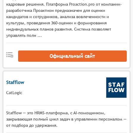
хранение данных об удалённых сотрудниках,
кадровые решения. Платформа Proaction.pro от компании-
разработчика Проактион предназначен для оценки
включая их личные данные, контактные
кандидатов и сотрудников, анализа вовлеченности и
данные, информацию о проектах и задачах.
культуры, проведения 360-оценки и формирования
Управление доступом: Система должна
индивидуальных планов развития. Система позволяет
предоставлять инструменты для управления
управлять полн ...
доступом к данным об удалённых сотрудниках,
позволяя определять права доступа для разных
пользователей и групп пользователей.
Официальный сайт
Отчётность и аналитика: Система может
включать инструменты для создания отчётов и
проведения аналитики на основе данных об
Stafflow
удалённых сотрудниках, позволяя
анализировать эффективность работы,
CatLogic
выявлять тенденции и принимать
обоснованные решения.
Интеграция с другими системами: Система
Stafflow — это HRMS-платформа, c AI-помощником,
может обеспечивать интеграцию с другими
закрывающая полный цикл задач в управлении персоналом —
корпоративными системами, такими как
от подбора до удержания.
системы управления проектами, CRM-системы