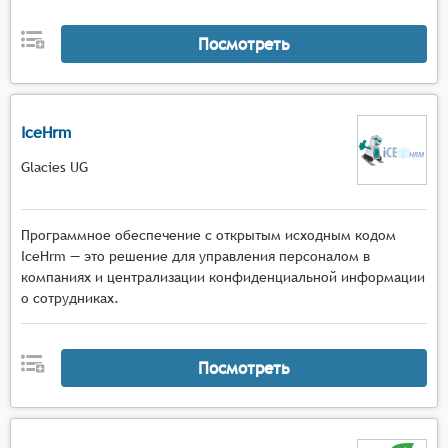
и системы учёта рабочего времени, позволяя
Посмотреть
обмениваться данными и повышать
эффективность работы.
Безопасность данных: Система должна
обеспечивать высокий уровень безопасности
IceHrm
данных об удалённых сотрудниках, включая
защиту от несанкционированного доступа,
Glacies UG
шифрование данных и регулярное резервное
копирование важной информации.
Программное обеспечение с открытым исходным кодом
IceHrm — это решение для управления персоналом в
компаниях и централизации конфиденциальной информации
о сотрудниках.
Посмотреть