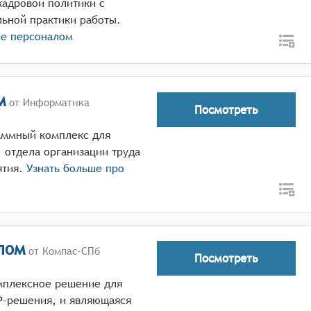
кадровой политики с
льной практики работы.
ие персоналом
м
от Информатика
Посмотреть
аммный комплекс для
, отдела организации труда
ятия.
Узнать больше про
лом
от Компас-СПб
Посмотреть
мплексное решение для
P-решения, и являющаяся