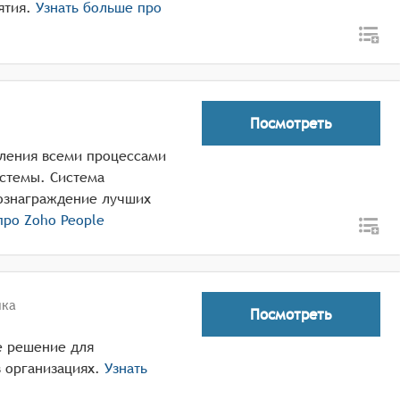
ятия.
Узнать больше про
Посмотреть
вления всеми процессами
истемы. Система
ознаграждение лучших
 про
Zoho People
ика
Посмотреть
е решение для
 организациях.
Узнать