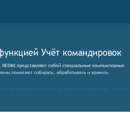
функцией Учёт командировок
s, REDM) представляют собой специальные компьютерные
темы помогают собирать, обрабатывать и хранить
роль за производительностью работы сотрудников, а также
того чтобы соответствовать категории систем управления
ных сотрудниках, включая их личные данные, контактные