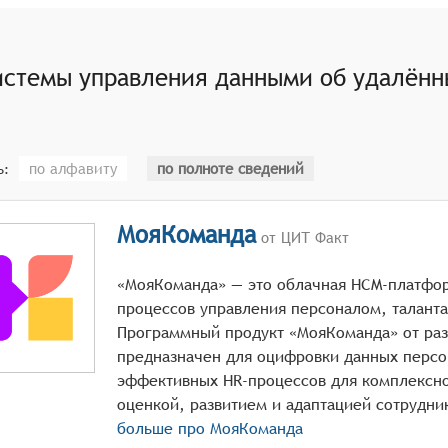
ть инструменты для управления доступом к данным об уда
истемы управления данными об удалённ
инструменты для создания отчётов и проведения аналитики
енденции и принимать обоснованные решения.
обеспечивать интеграцию с другими корпоративными систе
оляя обмениваться данными и повышать эффективность раб
по алфавиту
по полноте сведений
ь:
ь высокий уровень безопасности данных об удалённых сот
вное копирование важной информации.
МояКоманда
от ЦИТ Факт
«МояКоманда» — это облачная HCM-платфор
процессов управления персоналом, талант
Программный продукт «МояКоманда» от раз
предназначен для оцифровки данных персо
эффективных HR-процессов для комплексно
больше про
МояКоманда