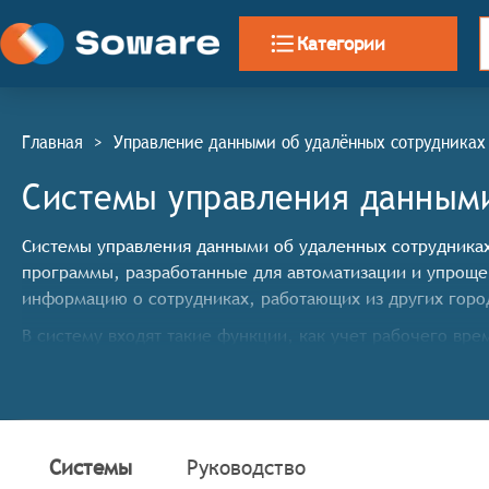
Категории
Главная
>
Управление данными об удалённых сотрудниках
Системы управления данными
Системы управления данными об удаленных сотрудниках
программы, разработанные для автоматизации и упроще
информацию о сотрудниках, работающих из других горо
В систему входят такие функции, как учет рабочего вре
множество других функций, которые важны для работы
Классификатор программных продуктов Соваре определя
данными об удалённых сотрудниках, они должны иметь
Системы
Руководство
Сбор и хранение данных: Система должна обеспечи