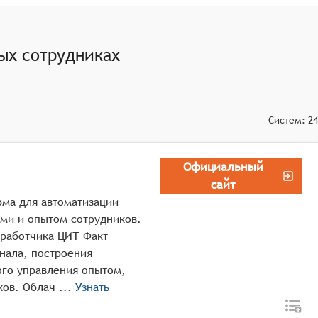
лённых сотрудниках, позволяя определять права доступа
ых сотрудниках
 на основе данных об удалённых сотрудниках, позволяя
мами, такими как системы управления проектами, CRM-
оты.
Систем:
24
рудниках, включая защиту от несанкционированного
Официальный
сайт
ма для автоматизации
ами и опытом сотрудников.
работчика ЦИТ Факт
нала, построения
го управления опытом,
оценкой, развитием и адаптацией сотрудников. Облач ...
Узнать