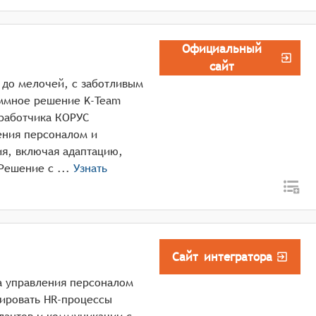
Официальный
сайт
 до мелочей, c заботливым
аммное решение K-Team
зработчика КОРУС
ения персоналом и
ия, включая адаптацию,
оценку, развитие и удерживание талантов. Решение с ...
Узнать
Сайт интегратора
а управления персоналом
зировать HR-процессы