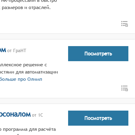
 HR-процессами в быстро
размеров и отраслей.
ом
от ГраНТ
Посмотреть
мплексное решение с
стями для автоматизации
 больше про
Олимп
ерсоналом
от 1С
Посмотреть
о программа для расчёта