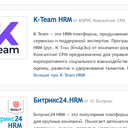
K-Team HRM
от КОРУС Консалтинг СРМ
K-Team — это HRM-платформа, продуманная
сервисом и поддержкой экспертов. Прогр
HRM (рус. К-Тим ЭйчАрЭм) от компании-ра
Консалтинг СРМ предназначено для управл
корпоративного социального взаимодейств
больше про
K-Team HRM
Битрикс24.HRM
от 1С-Битрикс
Битрикс24 HRM — это популярная платформ
для крупных компаний. Помогает автомати