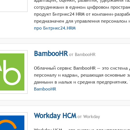
адаптации, оценки, развития, удержания т
сотрудниками в едином цифровом простра
продукт Битрикс24 HRM от компании-разраб
про
Битрикс24.HRM
BambooHR
от BambooHR
Облачный сервис BambooHR — это система 
персоналу и кадрам, решающая основные з
данными в малых и средних предприятиях.
BambooHR
Workday HCM
от Workday