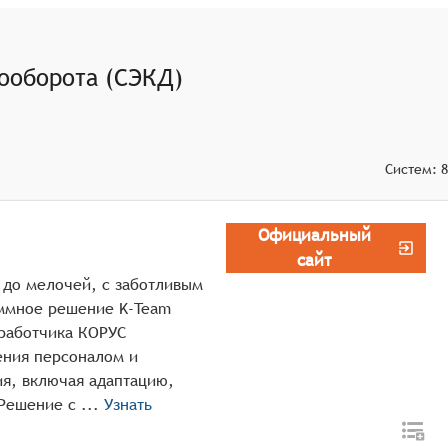
ала и выявление тенденций для принятия управленческих
я сотрудников на рабочем месте.
ооборота (СЭКД)
ого расчёта налогов, взносов и других финансовых
Систем:
8
Официальный
сайт
 до мелочей, c заботливым
аммное решение K-Team
зработчика КОРУС
ения персоналом и
ия, включая адаптацию,
оценку, развитие и удерживание талантов. Решение с ...
Узнать