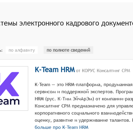
дровым показателям, анализ эффективности работы персон
та отпусков, больничных листов и других видов отсутстви
темы электронного кадрового документ
нными с системами бухгалтерского учёта для автоматическ
по алфавиту
по полноте сведений
ь:
K-Team HRM
от КОРУС Консалтинг СРМ
K-Team — это HRM-платформа, продуманная
сервисом и поддержкой экспертов. Прогр
HRM (рус. К-Тим ЭйчАрЭм) от компании-ра
Консалтинг СРМ предназначено для управл
корпоративного социального взаимодейств
больше про
K-Team HRM