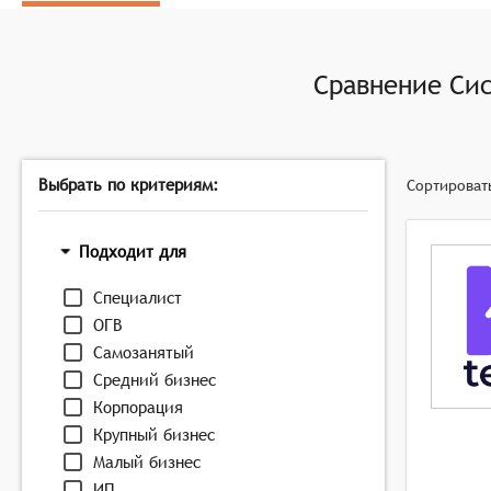
Отчётность и аналитика: Генерация отчётов по ка
решений.
Управление отпусками и больничными: Ведение учё
Сравнение
Сис
Интеграция с бухгалтерскими системами: Обмен да
операций, связанных с персоналом.
Выбрать по критериям:
Сортироват
Подходит для
Специалист
ОГВ
Самозанятый
Средний бизнес
Корпорация
Крупный бизнес
Малый бизнес
ИП