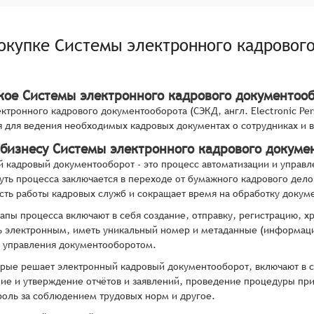
покупке
Системы электронного кадровог
акое Системы электронного кадрового документоо
ктронного кадрового документооборота (СЭКД, англ. Electronic Pe
 для ведения необходимых кадровых документах о сотрудниках и 
 бизнесу Системы электронного кадрового докуме
 кадровый документооборот - это процесс автоматизации и управ
уть процесса заключается в переходе от бумажного кадрового дело
ть работы кадровых служб и сокращает время на обработку докум
апы процесса включают в себя создание, отправку, регистрацию, 
 электронным, иметь уникальный номер и метаданные (информацию 
 управления документооборотом.
орые решает электронный кадровый документооборот, включают в се
е и утверждение отчётов и заявлений, проведение процедуры приё
роль за соблюдением трудовых норм и другое.