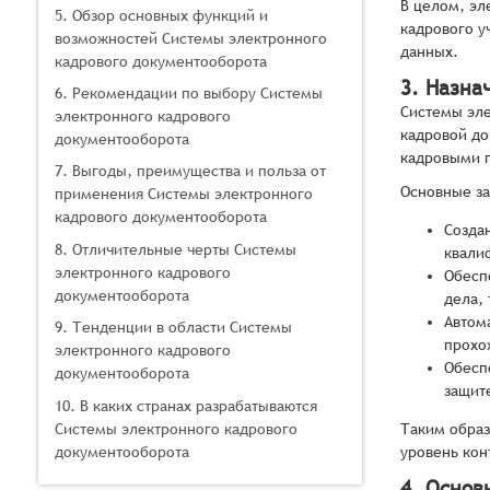
В целом, эл
5. Обзор основных функций и
кадрового у
возможностей Системы электронного
данных.
кадрового документооборота
3. Назна
6. Рекомендации по выбору Системы
Системы эле
электронного кадрового
кадровой до
документооборота
кадровыми п
7. Выгоды, преимущества и польза от
Основные за
применения Системы электронного
кадрового документооборота
Созда
8. Отличительные черты Системы
квали
электронного кадрового
Обесп
документооборота
дела, 
Автом
9. Тенденции в области Системы
прохо
электронного кадрового
Обесп
документооборота
защит
10. В каких странах разрабатываются
Системы электронного кадрового
Таким образ
документооборота
уровень кон
4. Основ