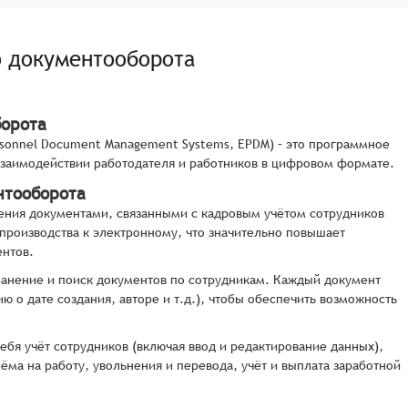
о документооборота
борота
rsonnel Document Management Systems, EPDM) – это программное
взаимодействии работодателя и работников в цифровом формате.
нтооборота
ления документами, связанными с кадровым учётом сотрудников
производства к электронному, что значительно повышает
ентов.
хранение и поиск документов по сотрудникам. Каждый документ
о дате создания, авторе и т.д.), чтобы обеспечить возможность
бя учёт сотрудников (включая ввод и редактирование данных),
ма на работу, увольнения и перевода, учёт и выплата заработной