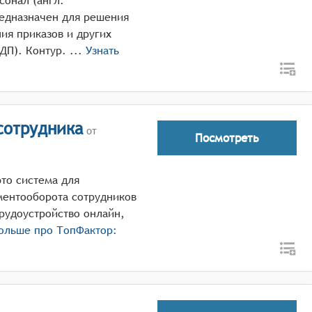
сонал (англ.
редназначен для решения
ия приказов и других
документов кадрового делопроизводства (КДП). Контур. ...
Узнать
сотрудника
от
Посмотреть
то система для
ментооборота сотрудников
рудоустройство онлайн,
больше про
ТопФактор: