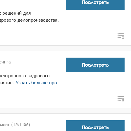
Посмотреть
х решений для
дрового делопроизводства.
синга
Посмотреть
лектронного кадрового
иятие.
Узнать больше про
мент (ТМ LDM)
Посмотреть