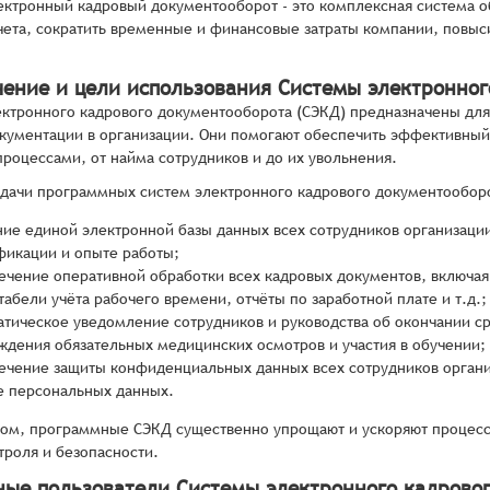
ектронный кадровый документооборот - это комплексная система о
чета, сократить временные и финансовые затраты компании, повыс
чение и цели использования Системы электронног
ктронного кадрового документооборота (СЭКД) предназначены для
кументации в организации. Они помогают обеспечить эффективный 
роцессами, от найма сотрудников и до их увольнения.
дачи программных систем электронного кадрового документообор
ние единой электронной базы данных всех сотрудников организаци
фикации и опыте работы;
ечение оперативной обработки всех кадровых документов, включая
табели учёта рабочего времени, отчёты по заработной плате и т.д.;
атическое уведомление сотрудников и руководства об окончании с
ждения обязательных медицинских осмотров и участия в обучении;
ечение защиты конфиденциальных данных всех сотрудников организ
е персональных данных.
ом, программные СЭКД существенно упрощают и ускоряют процесс
троля и безопасности.
ные пользователи Системы электронного кадрово