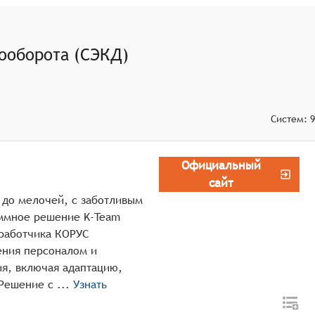
ала и выявление тенденций для принятия управленческих
я сотрудников на рабочем месте.
ооборота (СЭКД)
ого расчёта налогов, взносов и других финансовых
Систем:
9
Официальный
сайт
 до мелочей, c заботливым
аммное решение K-Team
зработчика КОРУС
ения персоналом и
ия, включая адаптацию,
оценку, развитие и удерживание талантов. Решение с ...
Узнать