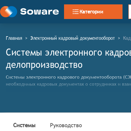
Категории
Главная
>
Электронный кадровый документооборот
>
Кад
Системы электронного кадро
делопроизводство
Системы электронного кадрового документооборота (СЭК
необходимых кадровых документах о сотрудниках и вза
Классификатор программных продуктов Соваре определя
электронного кадрового документооборота, они должн
Ведение личных дел сотрудников: Хранение и упр
документы.
Системы
Руководство
Оформление трудовых отношений: Автоматизация п