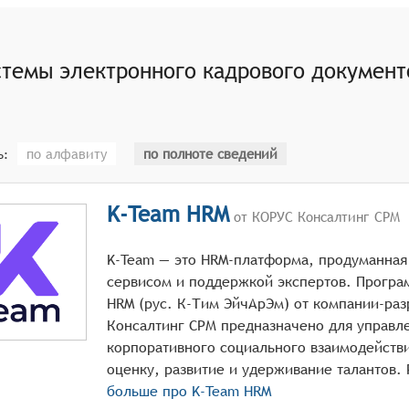
дровым показателям, анализ эффективности работы персон
та отпусков, больничных листов и других видов отсутстви
темы электронного кадрового документ
нными с системами бухгалтерского учёта для автоматическ
по алфавиту
по полноте сведений
ь:
K-Team HRM
от КОРУС Консалтинг СРМ
K-Team — это HRM-платформа, продуманная
сервисом и поддержкой экспертов. Прогр
HRM (рус. К-Тим ЭйчАрЭм) от компании-ра
Консалтинг СРМ предназначено для управл
корпоративного социального взаимодейств
больше про
K-Team HRM