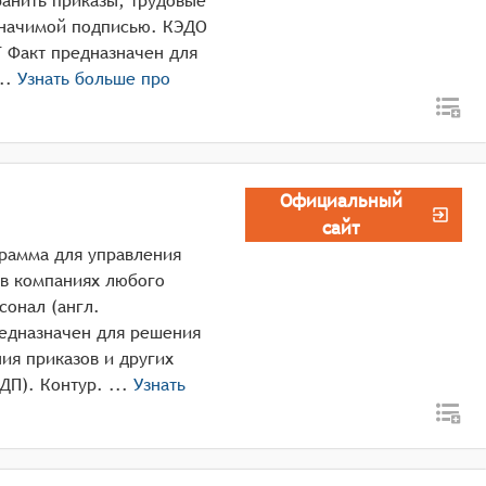
ранить приказы, трудовые
значимой подписью. КЭДО
 Факт предназначен для
дрового документооборота в ...
Узнать больше про
Официальный
сайт
грамма для управления
 в компаниях любого
сонал (англ.
редназначен для решения
ия приказов и других
документов кадрового делопроизводства (КДП). Контур. ...
Узнать