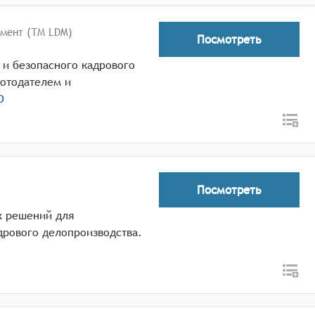
мент (ТМ LDM)
Посмотреть
 и безопасного кадрового
отодателем и
О
Посмотреть
х решений для
дрового делопроизводства.