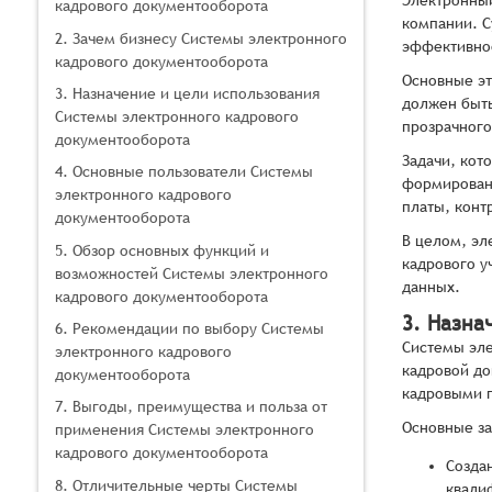
Электронный
кадрового документооборота
компании. С
2. Зачем бизнесу Системы электронного
эффективнос
кадрового документооборота
Основные эт
3. Назначение и цели использования
должен быть
Системы электронного кадрового
прозрачного
документооборота
Задачи, кот
4. Основные пользователи Системы
формировани
электронного кадрового
платы, конт
документооборота
В целом, эл
5. Обзор основных функций и
кадрового у
возможностей Системы электронного
данных.
кадрового документооборота
3. Назна
6. Рекомендации по выбору Системы
Системы эле
электронного кадрового
кадровой до
документооборота
кадровыми п
7. Выгоды, преимущества и польза от
Основные за
применения Системы электронного
кадрового документооборота
Созда
8. Отличительные черты Системы
квали