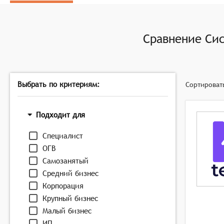
Отчётность и аналитика: Генерация отчётов по ка
решений.
Управление отпусками и больничными: Ведение учё
Сравнение
Сис
Интеграция с бухгалтерскими системами: Обмен да
операций, связанных с персоналом.
Выбрать по критериям:
Сортироват
Подходит для
Специалист
ОГВ
Самозанятый
Средний бизнес
Корпорация
Крупный бизнес
Малый бизнес
ИП