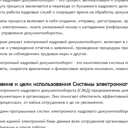
 кадровый документооборот - это процесс автоматизации и управ
уть процесса заключается в переходе от бумажного кадрового дело
ть работы кадровых служб и сокращает время на обработку докум
апы процесса включают в себя создание, отправку, регистрацию, 
 электронным, иметь уникальный номер и метаданные (информацию 
 управления документооборотом.
орые решает электронный кадровый документооборот, включают в се
е и утверждение отчётов и заявлений, проведение процедуры приё
роль за соблюдением трудовых норм и другое.
ектронный кадровый документооборот - это комплексная система о
чета, сократить временные и финансовые затраты компании, повыс
чение и цели использования Системы электронног
ктронного кадрового документооборота (СЭКД) предназначены для
кументации в организации. Они помогают обеспечить эффективный 
роцессами, от найма сотрудников и до их увольнения.
дачи программных систем электронного кадрового документообор
ние единой электронной базы данных всех сотрудников организаци
фикации и опыте работы;