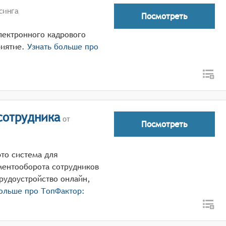
синга
Посмотреть
лектронного кадрового
иятие.
Узнать больше про
сотрудника
от
Посмотреть
то система для
ментооборота сотрудников
рудоустройство онлайн,
больше про
ТопФактор: