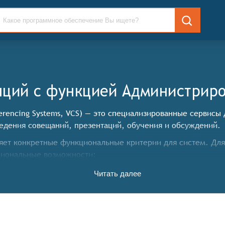
нций c функцией Администрир
erencing Systems, VCS) — это специализированные сервисы
едения совещаний, презентаций, обучения и обсуждений.
ет конкретные функциональные критерии для систем. Для 
иональные возможности:
Читать далее
о для обсуждения.
ность говорить или только слушать).
ания.
 и настройки параметров.
нференциях вне офиса.