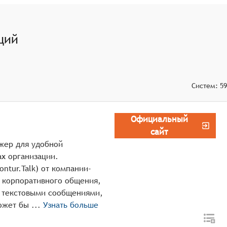
ций
Систем:
59
Официальный
сайт
жер для удобной
х организации.
ntur.Talk) от компании-
я корпоративного общения,
а текстовыми сообщениями,
управления групповыми чатами. Система может бы ...
Узнать больше