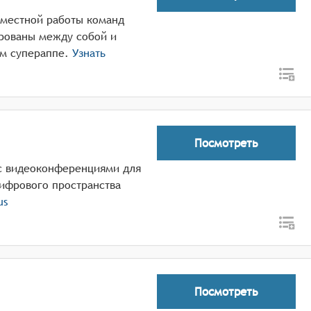
вместной работы команд
ированы между собой и
м супераппе.
Узнать
Посмотреть
с видеоконференциями для
цифрового пространства
us
Посмотреть