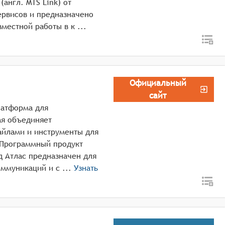
англ. MTS Link) от
ервисов и предназначено
для обеспечения корпоративной связи и совместной работы в к ...
Официальный
сайт
латформа для
ая объединяет
айлами и инструменты для
 Программный продукт
уд Атлас предназначен для
организации защищённых корпоративных коммуникаций и с ...
Узнать