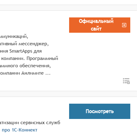
Официальный
сайт
оммуникаций,
ативный мессенджер,
ния SmartApps для
м компании. Программный
раммного обеспечения,
Реестровая запись №5745 от 20.09.2019) от компании Анлимите ...
Посмотреть
атизации сервисных служб
е про
1С-Коннект