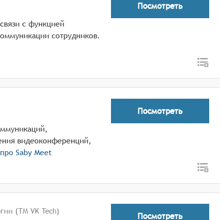
Посмотреть
связи с функцией
коммуникации сотрудников.
Посмотреть
оммуникаций,
ения видеоконференций,
 про
Saby Meet
гии (ТМ VK Tech)
Посмотреть