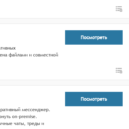
Посмотреть
ативных
ена файлами и совместной
Посмотреть
оративный мессенджер.
нуть on-premise.
чные чаты, треды и