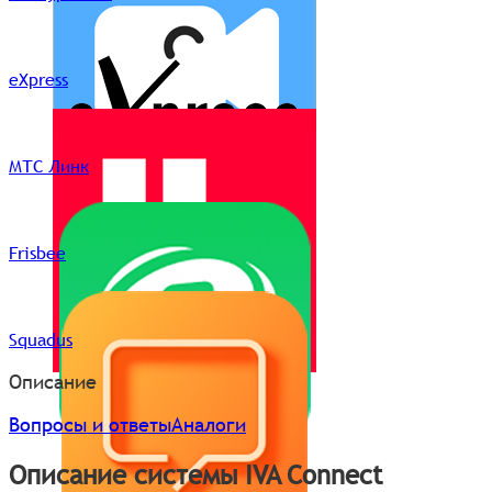
eXpress
МТС Линк
Frisbee
Squadus
Описание
Вопросы и ответы
Аналоги
Описание системы IVA Connect