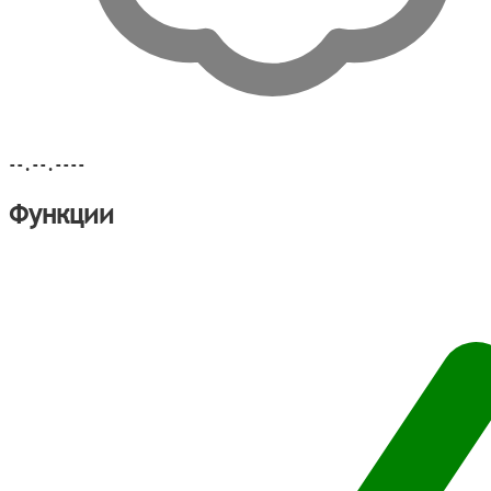
--.--.----
Функции