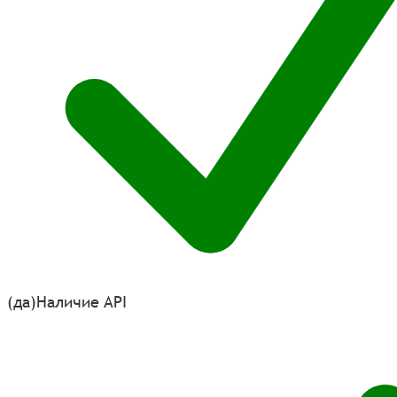
(да)
Наличие API