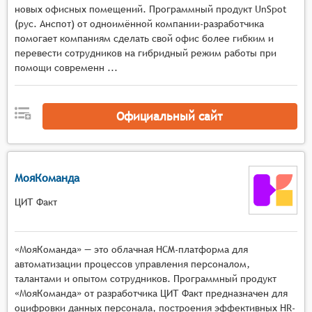
новых офисных помещений. Программный продукт UnSpot
указанием временного интервала
(рус. Анспот) от одноимённой компании-разработчика
использования,
помогает компаниям сделать свой офис более гибким и
механизм уведомления пользователей о
перевести сотрудников на гибридный режим работы при
статусе бронирования (подтверждение,
помощи современн ...
отмена, изменение времени),
функция отображения текущего статуса
помещения (свободно, занято,
Официальный сайт
зарезервировано).
МояКоманда
ЦИТ Факт
«МояКоманда» — это облачная HCM-платформа для
автоматизации процессов управления персоналом,
талантами и опытом сотрудников. Программный продукт
«МояКоманда» от разработчика ЦИТ Факт предназначен для
оцифровки данных персонала, построения эффективных HR-