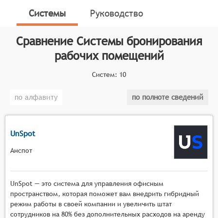
сотрудникам просматривать и резервировать
Системы
Руководство
свободные рабочие пространства на интерактивной
карте (плане этажа) компании, принимая в учёт
Сравнение
Системы бронирования
вместимость и оснащённость мест необходимым
рабочим инвентарём.
рабочих помещений
Классификатор программных продуктов Соваре
Систем:
10
определяет конкретные функциональные критерии
для систем. Для того, чтобы быть представленными
по алфавиту
по полноте сведений
на рынке Системы бронирования рабочих
помещений, системы должны иметь следующие
функциональные возможности:
UnSpot
отображение интерактивного плана этажей с
Анспот
рабочими пространствами, позволяющее
визуально оценить доступность помещений,
возможность фильтрации помещений по
UnSpot — это система для управления офисным
критериям вместимости и оснащённости
пространством, которая поможет вам внедрить гибридный
необходимым оборудованием и инвентарём,
режим работы в своей компании и увеличить штат
сотрудников на 80% без дополнительных расходов на аренду
функционал резервирования помещений с