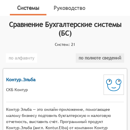
процессов учёта, подготовки внутренней и
Системы
Руководство
налоговой отчётности.
Классификатор программных продуктов Соваре
Сравнение
Бухгалтерские системы
определяет конкретные функциональные критерии
(БС)
для систем. Чтобы система была включена в
категорию бухгалтерского учёта, она должна:
Систем:
21
Вести главную книгу и плана счетов компании;
по алфавиту
по полноте сведений
Автоматизировать расчёты с клиентами и
выставление счетов;
Автоматизировать расчёты с поставщиками для
Контур.Эльба
обработки платежей и заказов на покупку;
Отслеживать затраты и доходы, а также
СКБ Контур
определять рентабельность реализуемых
компанией товаров и услуг;
Контур Эльба — это онлайн-приложение, помогающее
Управлять наличными, банковскими счетами и
малому бизнесу подтовить бухгалтерскую и налоговую
способами оплаты (чек, кредитная карта и т.
отчетность, выставить счёт. Программный продукт
д.);
Контур.Эльба (англ. Kontur.Elba) от компании Контур