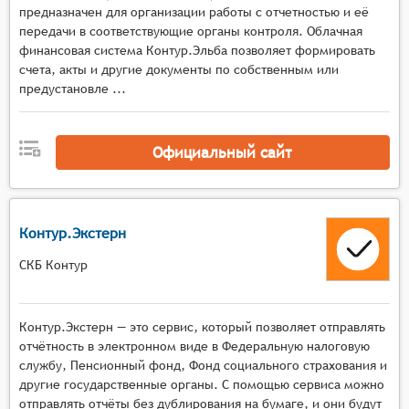
Рассчитывать налоговые взносы;
предназначен для организации работы с отчетностью и её
Разрешать пользователям создавать записи
передачи в соответствующие органы контроля. Облачная
журнала для корректировки проводок и
финансовая система Контур.Эльба позволяет формировать
остатков на счёте;
счета, акты и другие документы по собственным или
предустановле ...
Помогать пользователям в процессе
финансового закрытия в конце каждого
отчётного периода;
Официальный сайт
Предоставлять стандартные финансовые
отчеты и информационные панели для
отслеживания финансовых ключевых
показателей эффективности.
Контур.Экстерн
СКБ Контур
Контур.Экстерн — это сервис, который позволяет отправлять
отчётность в электронном виде в Федеральную налоговую
службу, Пенсионный фонд, Фонд социального страхования и
другие государственные органы. С помощью сервиса можно
отправлять отчёты без дублирования на бумаге, и они будут