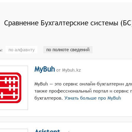
бами оплаты (чек, кредитная карта и т. д.);
 для корректировки проводок и остатков на счёте;
Сравнение
Бухгалтерские системы (БС
акрытия в конце каждого отчётного периода;
 информационные панели для отслеживания финансовых кл
по алфавиту
по полноте сведений
ь:
MyBuh
от Mybuh.kz
MyBuh — это сервис онлайн-бухгалтерии для
также профессиональный портал и сервис 
бухгалтеров.
Узнать больше про
MyBuh