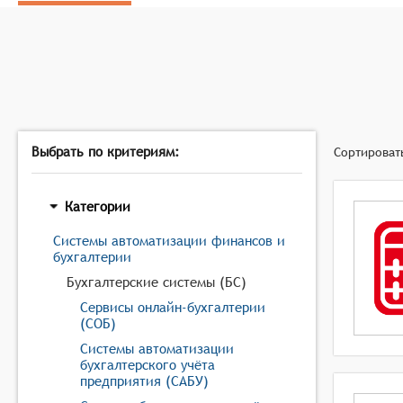
Управлять наличными, банковскими счетами и спосо
Рассчитывать налоговые взносы;
Разрешать пользователям создавать записи журнала
Помогать пользователям в процессе финансового з
Предоставлять стандартные финансовые отчеты и
Выбрать по критериям:
Сортироват
Категории
Системы автоматизации финансов и
бухгалтерии
Бухгалтерские системы (БС)
Сервисы онлайн-бухгалтерии
(СОБ)
Системы автоматизации
бухгалтерского учёта
предприятия (САБУ)