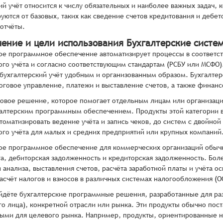
ий учёт относится к числу обязательных и наиболее важных задач,
руются от базовых, таких как сведение счетов кредитования и дебет
отчёты.
чение и цели использования Бухгалтерские систе
ое программное обеспечение автоматизирует процессы в соответс
ого учёта и согласно соответствующим стандартам (РСБУ или МСФО)
 бухгалтерский учёт удобным и организованным образом. Бухгалтер
оговое управление, платежи и выставление счетов, а также финанс
вое решение, которое помогает отдельным лицам или организация
галтерским программным обеспечением. Продукты этой категории в
томатизировать ведение учёта и запись чеков, до систем с двойно
ого учёта для малых и средних предприятий или крупных компаний
ое программное обеспечение для коммерческих организаций обычн
га, дебиторская задолженность и кредиторская задолженность. Бо
и анализа, выставления счетов, расчёта заработной платы и учёта 
асчёт налогов и взносов в различных системах налогообложения (О
йдёте бухгалтерские программные решения, разработанные для ра
о лица), конкретной отрасли или рынка. Эти продукты обычно по
ыми для целевого рынка. Например, продукты, ориентированные 