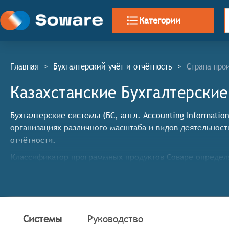
Категории
Главная
>
Бухгалтерский учёт и отчётность
>
Страна про
Казахстанские Бухгалтерские
Бухгалтерские системы (БС, англ. Accounting Informatio
организациях различного масштаба и видов деятельност
отчётности.
Классификатор программных продуктов Соваре определя
учёта, она должна:
Вести главную книгу и плана счетов компании;
Автоматизировать расчёты с клиентами и выставле
Автоматизировать расчёты с поставщиками для обр
Системы
Руководство
Отслеживать затраты и доходы, а также определят