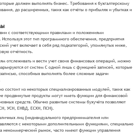
 которые должен выполнять бизнес. Требования к бухгалтерскому
ования, до расширенных, таких как отчёты о прибылях и убытках и
мы
твии с соответствующими правилами и положениями
. Используя этот тип программного обеспечения, предприятия
ский учет включает в себя ряд подкатегорий, упомянутых ниже,
овую отчётность.
м отслеживать и вести учет своих финансовых операций, можно
арьируются от систем С одной лишь с функцией записей, которые
й записью, способных выполнять более сложные задачи
.
о состоит из некоторых специализированных модулей, таких как
лее продвинутые продукты могут иметь функции для финансовой
основных средств. Обычно развитые системы бухучёта позволяют
СН, УСН, ЕНВД, ЕСХН, ПСН).
зличных лиц (индивидуального предпринимателия или
ставляются с некоторыми дополнительными функциями, специально
на некоммерческий рынок, часто имеют функции управления