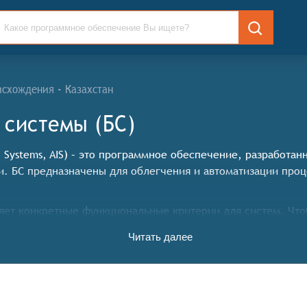
исхождения - Казахстан
 системы (БС)
n Systems, AIS) – это программное обеспечение, разработа
и. БС предназначены для облегчения и автоматизации проц
ет конкретные функциональные критерии для систем. Что
Читать далее
ние счетов;
аботки платежей и заказов на покупку;
ь рентабельность реализуемых компанией товаров и услуг;