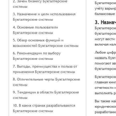
2. Зачем бизнесу Бухгалтерские
Бухгалтерск
системы
учёту варьи
балансовые 
3. Назначение и цели использования
Бухгалтерские системы
3. Назна
4. Основные пользователи
Бухгалтерск
Бухгалтерские системы
бухгалтерск
могут вести
5. Обзор основных функций и
включая нал
возможностей Бухгалтерские системы
Любое цифро
6. Рекомендации по выбору
назвать бух
Бухгалтерские системы
помогают ав
7. Выгоды, преимущества и польза от
бухгалтерск
применения Бухгалтерские системы
Бухгалтерск
8. Отличительные черты Бухгалтерские
главная кни
системы
отчетности 
9. Тенденции в области Бухгалтерские
выполнять р
системы
Вы также на
10. В каких странах разрабатываются
юридическог
Бухгалтерские системы
разработанн