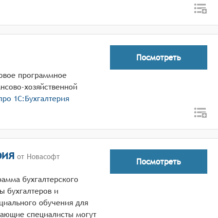
Посмотреть
совое программное
ансово-хозяйственной
 про
1С:Бухгалтерия
рия
от Новасофт
Посмотреть
рамма бухгалтерского
ы бухгалтеров и
циального обучения для
нающие специалисты могут