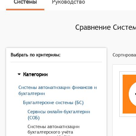
документа в другой, что особенно актуально для
Системы
Руководство
Накопление итогов и исчисление процентов произ
процентов, что необходимо для точного определе
Сравнение
Систем
Доступ к данным и отчётам за прошлые периоды. Функц
принятию обоснованных управленческих решений.
Единая база данных по текущему состоянию бухгал
непротиворечивость учётной информации, а также 
Сортирова
Выбрать по критериям:
Категории
Системы автоматизации финансов и
бухгалтерии
Бухгалтерские системы (БС)
Сервисы онлайн-бухгалтерии
(СОБ)
Системы автоматизации
бухгалтерского учёта