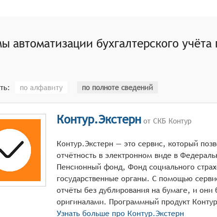
 больших объёмов информации.
вольной степени сложности. Система должна предоставлят
ния финансовых результатов деятельности предприятия.
ы автоматизации бухгалтерского учёта
ия позволяет анализировать динамику финансовых показат
терского учёта и архивным материалам. Наличие единой б
упрощает процесс её анализа и интерпретации.
ть:
по алфавиту
по полноте сведений
Контур.Экстерн
от СКБ Контур
Контур.Экстерн — это сервис, который позв
отчётность в электронном виде в Федерал
Пенсионный фонд, Фонд социального страх
государственные органы. С помощью серви
отчёты без дублирования на бумаге, и они 
Узнать больше про
Контур.Экстерн