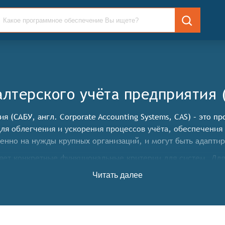
лтерского учёта предприятия 
я (САБУ, англ. Corporate Accounting Systems, CAS) – это
для облегчения и ускорения процессов учёта, обеспечения 
нно на нужды крупных организаций, и могут быть адаптир
ет конкретные функциональные критерии для систем. Для 
ограммные продукты должны обладать следующими функцио
Читать далее
в. Система должна обеспечивать точность и правильност
критически важно для корректного отражения финансового
ю без ошибок. Эта функция позволяет минимизировать рис