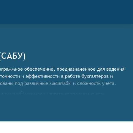
(САБУ)
 программное обеспечение, предназначенное для ведения
точности и эффективности в работе бухгалтеров и
ованы под различные масштабы и сложность учёта.
того чтобы соответствовать категории систем
нальными возможностями:
ь выполнения математических операций, включая
 состояния предприятия.
к человеческих ошибок при переносе данных из одного