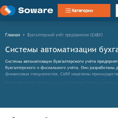
Категории
Главная
>
Бухгалтерский учёт предприятия (САБУ)
Системы автоматизации бухга
Системы автоматизации бухгалтерского учёта предприяти
бухгалтерского и фискального учёта. Они разработаны 
финансовых специалистов. САБУ нацелены преимуществе
Классификатор программных продуктов Соваре определя
автоматизации бухгалтерского учёта предприятия, пр
Безошибочное выполнение математических расчёто
сложение, вычитание, умножение и деление, что 
Перенос данных из одной печатной формы в другу