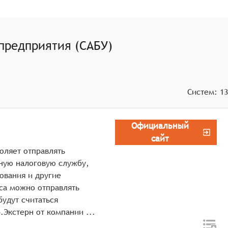
ь возможность автоматического расчёта сложных
 предприятия (САБУ)
елей за различные временные интервалы, что способствует
азы данных обеспечивает целостность и
Систем:
13
Официальный
сайт
оляет отправлять
ьную налоговую службу,
ования и другие
са можно отправлять
будут считаться
оригиналами. Программный продукт Контур.Экстерн от компании ...