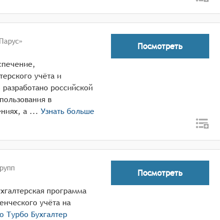
Парус»
Посмотреть
спечение,
терского учёта и
 разработано российской
пользования в
государственных и муниципальных учреждениях, а ...
Узнать больше
рупп
Посмотреть
ухгалтерская программа
енческого учёта на
ро
Турбо Бухгалтер