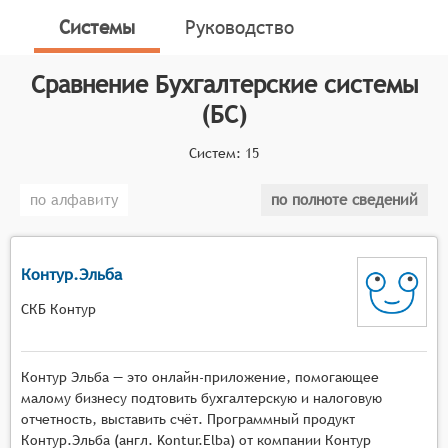
процессов учёта, подготовки внутренней и
Системы
Руководство
налоговой отчётности.
Классификатор программных продуктов Соваре
Сравнение
Бухгалтерские системы
определяет конкретные функциональные критерии
(БС)
для систем. Чтобы система была включена в
категорию бухгалтерского учёта, она должна:
Систем:
15
Вести главную книгу и плана счетов компании;
по алфавиту
по полноте сведений
Автоматизировать расчёты с клиентами и
выставление счетов;
Автоматизировать расчёты с поставщиками для
Контур.Эльба
обработки платежей и заказов на покупку;
Отслеживать затраты и доходы, а также
СКБ Контур
определять рентабельность реализуемых
компанией товаров и услуг;
Контур Эльба — это онлайн-приложение, помогающее
Управлять наличными, банковскими счетами и
малому бизнесу подтовить бухгалтерскую и налоговую
способами оплаты (чек, кредитная карта и т.
отчетность, выставить счёт. Программный продукт
д.);
Контур.Эльба (англ. Kontur.Elba) от компании Контур