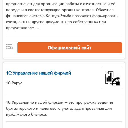
Рассчитывать налоговые взносы;
предназначен для организации работы с отчетностью и её
Разрешать пользователям создавать записи
передачи в соответствующие органы контроля. Облачная
журнала для корректировки проводок и
финансовая система Контур.Эльба позволяет формировать
остатков на счёте;
счета, акты и другие документы по собственным или
предустановле ...
Помогать пользователям в процессе
финансового закрытия в конце каждого
отчётного периода;
Официальный сайт
Предоставлять стандартные финансовые
отчеты и информационные панели для
отслеживания финансовых ключевых
показателей эффективности.
1С:Управление нашей фирмой
1С-Рарус
1С:Управление нашей фирмой — это программа ведения
бухгалтерского и налогового учёта, адаптированная для
нужд малого бизнеса.