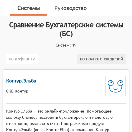
процессов учёта, подготовки внутренней и
Системы
Руководство
налоговой отчётности.
Классификатор программных продуктов Соваре
Сравнение
Бухгалтерские системы
определяет конкретные функциональные критерии
(БС)
для систем. Чтобы система была включена в
категорию бухгалтерского учёта, она должна:
Систем:
19
Вести главную книгу и плана счетов компании;
по алфавиту
по полноте сведений
Автоматизировать расчёты с клиентами и
выставление счетов;
Автоматизировать расчёты с поставщиками для
Контур.Эльба
обработки платежей и заказов на покупку;
Отслеживать затраты и доходы, а также
СКБ Контур
определять рентабельность реализуемых
компанией товаров и услуг;
Контур Эльба — это онлайн-приложение, помогающее
Управлять наличными, банковскими счетами и
малому бизнесу подтовить бухгалтерскую и налоговую
способами оплаты (чек, кредитная карта и т.
отчетность, выставить счёт. Программный продукт
д.);
Контур.Эльба (англ. Kontur.Elba) от компании Контур