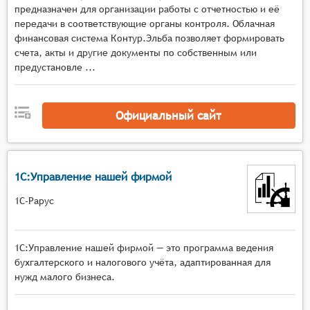
Рассчитывать налоговые взносы;
предназначен для организации работы с отчетностью и её
Разрешать пользователям создавать записи
передачи в соответствующие органы контроля. Облачная
журнала для корректировки проводок и
финансовая система Контур.Эльба позволяет формировать
остатков на счёте;
счета, акты и другие документы по собственным или
предустановле ...
Помогать пользователям в процессе
финансового закрытия в конце каждого
отчётного периода;
Официальный сайт
Предоставлять стандартные финансовые
отчеты и информационные панели для
отслеживания финансовых ключевых
показателей эффективности.
1С:Управление нашей фирмой
1С-Рарус
1С:Управление нашей фирмой — это программа ведения
бухгалтерского и налогового учёта, адаптированная для
нужд малого бизнеса.