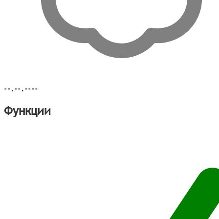
--.--.----
Функции