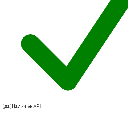
(да)
Наличие API