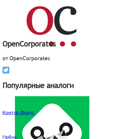
OpenCorporates
от OpenCorporates
Популярные аналоги
Контур.Фокус
Ирбис