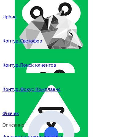
Ирбис
Контур.Светофор
Контур.Поиск клиентов
Контур.Фокус Комплаенс
Физчек
Описание
Вопросы и ответы
Аналоги