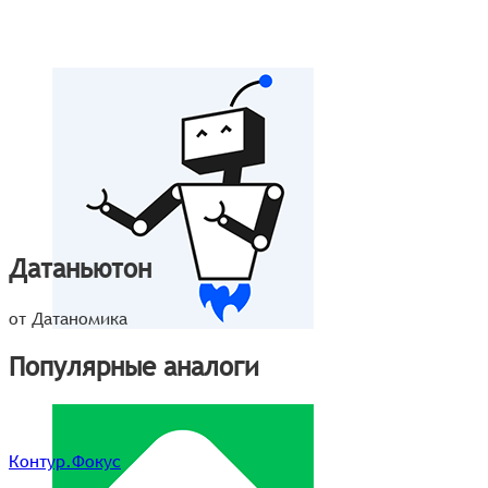
Датаньютон
от Датаномика
Популярные аналоги
Контур.Фокус