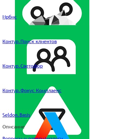
Ирбис
Контур.Поиск клиентов
Контур.Светофор
Контур.Фокус Комплаенс
Seldon.Basis
Описание
Вопросы и ответы
Аналоги