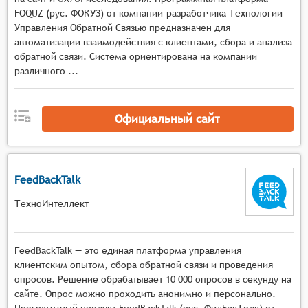
ответы сотрудников на опросы, обеспечивая
FOQUZ (рус. ФОКУЗ) от компании-разработчика Технологии
Управления Обратной Связью предназначен для
централизованное хранение данных.
автоматизации взаимодействия с клиентами, сбора и анализа
Анализ данных: Системы предоставляют
обратной связи. Система ориентирована на компании
инструменты для анализа данных, полученных
различного ...
из опросов сотрудников, позволяя
организациям выявлять тенденции и области
для улучшения.
Официальный сайт
Визуализация результатов: Системы могут
предоставлять наглядные отчеты и графики,
чтобы помочь менеджерам и командам понять
результаты опросов и определить области для
FeedBackTalk
улучшений.
ТехноИнтеллект
Управление циклами опросов: Большинство
систем управления опросами предлагают
возможность планирования опросов, чтобы они
FeedBackTalk — это единая платформа управления
проводились регулярно и в соответствии с
клиентским опытом, сбора обратной связи и проведения
корпоративными циклами обратной связи.
опросов. Решение обрабатывает 10 000 опросов в секунду на
сайте. Опрос можно проходить анонимно и персонально.