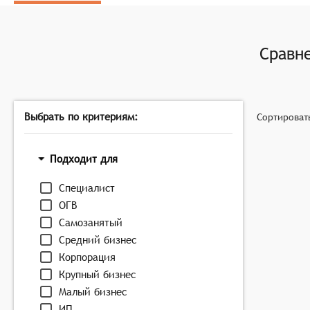
Анализ данных: Системы предоставляют инструмент
для улучшения.
Визуализация результатов: Системы могут предост
Сравн
области для улучшений.
Управление циклами опросов: Большинство систем
соответствии с корпоративными циклами обратной 
Выбрать по критериям:
Сортироват
Подходит для
Специалист
ОГВ
Самозанятый
Средний бизнес
Корпорация
Крупный бизнес
Малый бизнес
ИП