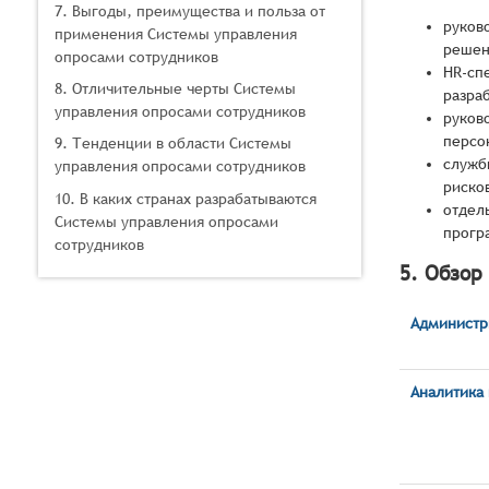
7. Выгоды, преимущества и польза от
руков
применения Системы управления
решен
опросами сотрудников
HR-сп
8. Отличительные черты Системы
разра
управления опросами сотрудников
руков
персо
9. Тенденции в области Системы
служб
управления опросами сотрудников
риско
10. В каких странах разрабатываются
отдел
Системы управления опросами
прогр
сотрудников
5. Обзор
Администр
Аналитика 