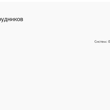
в, позволяя организациям выявлять тенденции и области
ерам и командам понять результаты опросов и определить
рудников
ия опросов, чтобы они проводились регулярно и в
Систем:
0