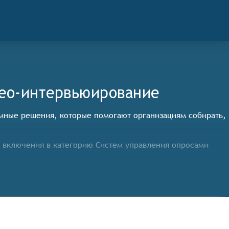
део-интервьюирование
ммные решения, которые помогают организациям собирать,
 включения в категорию Систем управления опросами
сов, таких как множественный выбор, шкала Лайкерта,
ди своих сотрудников, используя различные каналы
ранение данных.