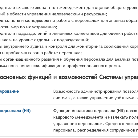
одители высшего звена и топ-менеджмент для оценки общего уровн
ий в области управления человеческими ресурсами;
ециалисты и менеджеры по работе с персоналом для анализа обратн
ботки мер по их устранению;
одители подразделений и линейных коллективов для оценки работы
налом на уровне отдельных подразделений;
ы внутреннего аудита и контроля для мониторинга соблюдения кор
в и проблемных зон в работе персонала;
ы организационного развития и обучения персонала для анализа по
амм повышения квалификации и профессионального роста.
 основных функций и возможностей Системы упра
ирование
Возможность администрирования позволя
системы, а также управление учётными з
персонала (HR)
Функции Аналитики персонала (HR) позво
кадрового менеджмента и извлекать пол
управления персоналом. Среди отслежива
персонала, распределения сотрудников 