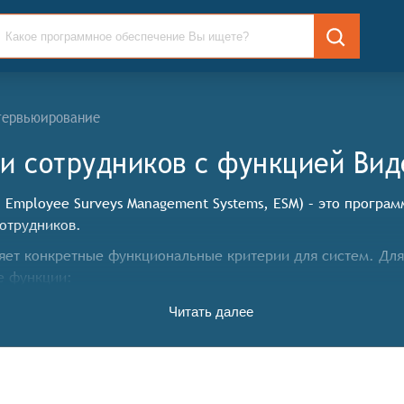
тервьюирование
и сотрудников c функцией Ви
 Employee Surveys Management Systems, ESM) – это програ
сотрудников.
ет конкретные функциональные критерии для систем. Для
е функции:
Читать далее
оздавать опросы с использованием различных типов вопро
росами помогают организациям распространять опросы сре
корпоративные порталы и т.д.
 сотрудников на опросы, обеспечивая централизованное х