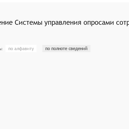
ы для анализа данных, полученных из опросов сотруднико
авлять наглядные отчеты и графики, чтобы помочь менедж
ение
Системы управления опросами сот
 управления опросами предлагают возможность планирован
связи.
по алфавиту
по полноте сведений
ь: