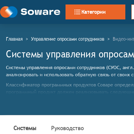
Категории
Главная
>
Управление опросами сотрудников
>
Видео-ин
Системы управления опросам
Системы управления опросами сотрудников (СУОС, англ.
анализировать и использовать обратную связь от своих 
Классификатор программных продуктов Соваре определя
программный продукт должен реализовывать следующи
Создание опросов: Система позволяет компаниям с
открытый текст и т. д.
Распространение опросов: Системы управления оп
коммуникации, такие как электронная почта, SMS, 
Системы
Руководство
Сбор ответов: Системы позволяют собирать ответы