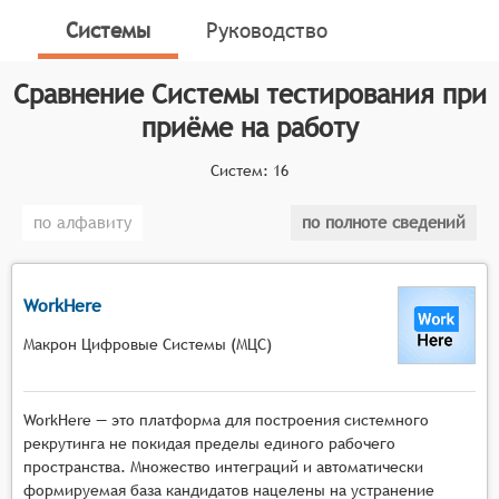
профессиональных навыков, личностных качеств и
Системы
Руководство
способностей потенциальных сотрудников. Эти
системы играют важную роль в процессе найма,
Сравнение
Системы тестирования при
помогая компаниям определить наиболее
квалифицированных и подходящих кандидатов на
приёме на работу
открытые позиции.
Систем:
16
Классификатор программных продуктов Соваре
определяет конкретные функциональные критерии
по алфавиту
по полноте сведений
для систем. Для того чтобы соответствовать
категории систем тестирования при приёме на
работу, они должны иметь следующие
WorkHere
функциональные возможности:
Макрон Цифровые Системы (МЦС)
Создание тестов: Системы должны
предоставлять инструменты для создания
различных типов тестов, включая тесты на
WorkHere — это платформа для построения системного
знание предметной области, психологические
рекрутинга не покидая пределы единого рабочего
тесты, тесты на логику и другие.
пространства. Множество интеграций и автоматически
формируемая база кандидатов нацелены на устранение
Настройка параметров теста: Системы должны