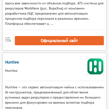
хаоса вне зависимости от объёмов подбора. ATS-система для
позволять настраивать параметры теста, такие
рекрутеров WorkHere (рус. ВоркХиа) от компании-
как количество вопросов, время на
разработчика МЦС предназначен для автоматизации
прохождение теста, критерии прохождения и
процессов подбора персонала в реальном времени.
т.д.
Платформа обеспечивает ц ...
Проведение тестирования: Системы должны
обеспечивать возможность проведения
тестирования в режиме онлайн, предоставляя
Официальный сайт
кандидатам доступ к тестам через веб-браузер
или мобильное приложение.
Анализ результатов: Системы должны
Huntlee
анализировать результаты тестирования,
предоставляя подробные отчёты о
Huntlee
производительности каждого кандидата, а
также общие статистические данные по группе
кандидатов.
Huntlee — это сервис автоматизации найма с использованием
Сравнение результатов: Системы должны
AI-инструментов, предназначенный для облегчения
рутинных задач рекрутеров и предоставления им большего
позволять сравнивать результаты тестирования
времени для фокусировки на важных аспектах подбора
разных кандидатов, групп кандидатов или
персонала.