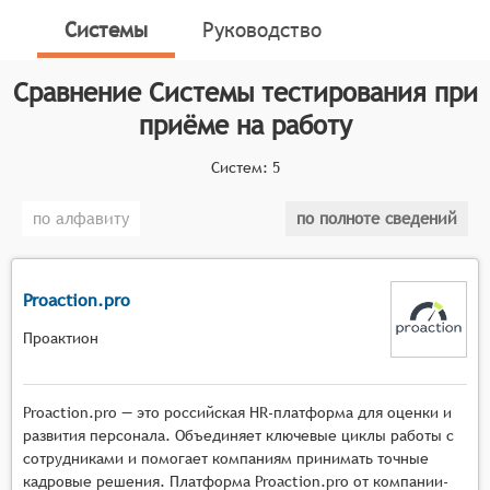
системы играют важную роль в процессе найма,
Системы
Руководство
помогая компаниям определить наиболее
квалифицированных и подходящих кандидатов на
Сравнение
Системы тестирования при
открытые позиции.
приёме на работу
Классификатор программных продуктов Соваре
определяет конкретные функциональные критерии
Систем:
5
для систем. Для того чтобы соответствовать
категории систем тестирования при приёме на
по алфавиту
по полноте сведений
работу, они должны иметь следующие
функциональные возможности:
Proaction.pro
Создание тестов: Системы должны
предоставлять инструменты для создания
Проактион
различных типов тестов, включая тесты на
знание предметной области, психологические
Proaction.pro — это российская HR-платформа для оценки и
тесты, тесты на логику и другие.
развития персонала. Объединяет ключевые циклы работы с
Настройка параметров теста: Системы должны
сотрудниками и помогает компаниям принимать точные
позволять настраивать параметры теста, такие
кадровые решения. Платформа Proaction.pro от компании-