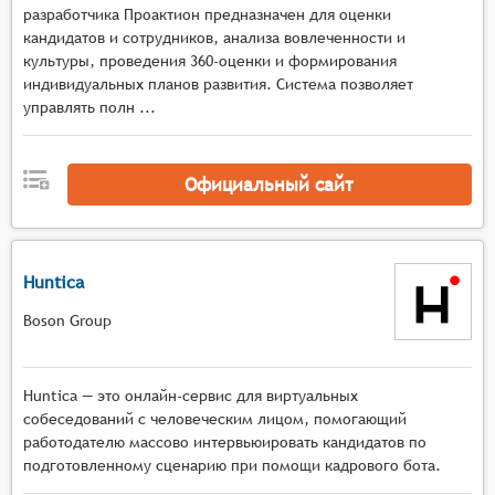
как количество вопросов, время на
разработчика Проактион предназначен для оценки
прохождение теста, критерии прохождения и
кандидатов и сотрудников, анализа вовлеченности и
т.д.
культуры, проведения 360-оценки и формирования
Проведение тестирования: Системы должны
индивидуальных планов развития. Система позволяет
управлять полн ...
обеспечивать возможность проведения
тестирования в режиме онлайн, предоставляя
кандидатам доступ к тестам через веб-браузер
Официальный сайт
или мобильное приложение.
Анализ результатов: Системы должны
анализировать результаты тестирования,
предоставляя подробные отчёты о
Huntica
производительности каждого кандидата, а
Boson Group
также общие статистические данные по группе
кандидатов.
Сравнение результатов: Системы должны
Huntica — это онлайн-сервис для виртуальных
позволять сравнивать результаты тестирования
собеседований с человеческим лицом, помогающий
разных кандидатов, групп кандидатов или
работодателю массово интервьюировать кандидатов по
одного кандидата в разные периоды времени,
подготовленному сценарию при помощи кадрового бота.
что помогает отслеживать прогресс и развитие