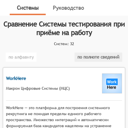
профессиональных навыков, личностных качеств и
Системы
Руководство
способностей потенциальных сотрудников. Эти
системы играют важную роль в процессе найма,
Сравнение
Системы тестирования при
помогая компаниям определить наиболее
квалифицированных и подходящих кандидатов на
приёме на работу
открытые позиции.
Систем:
32
Классификатор программных продуктов Соваре
определяет конкретные функциональные критерии
по алфавиту
по полноте сведений
для систем. Для того чтобы соответствовать
категории систем тестирования при приёме на
работу, они должны иметь следующие
WorkHere
функциональные возможности:
Макрон Цифровые Системы (МЦС)
Создание тестов: Системы должны
предоставлять инструменты для создания
различных типов тестов, включая тесты на
WorkHere — это платформа для построения системного
знание предметной области, психологические
рекрутинга не покидая пределы единого рабочего
тесты, тесты на логику и другие.
пространства. Множество интеграций и автоматически
формируемая база кандидатов нацелены на устранение
Настройка параметров теста: Системы должны