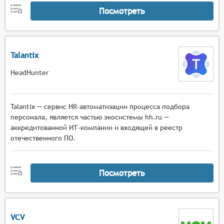
одного кандидата в разные периоды времени,
Посмотреть
что помогает отслеживать прогресс и развитие
навыков.
Talantix
HeadHunter
Talantiх — сервис HR-автоматизации процесса подбора
персонала, является частью экосистемы hh.ru —
аккредитованной ИТ-компании и входящей в реестр
отечественного ПО.
Посмотреть
VCV