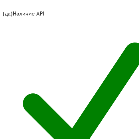
(да)
Наличие API