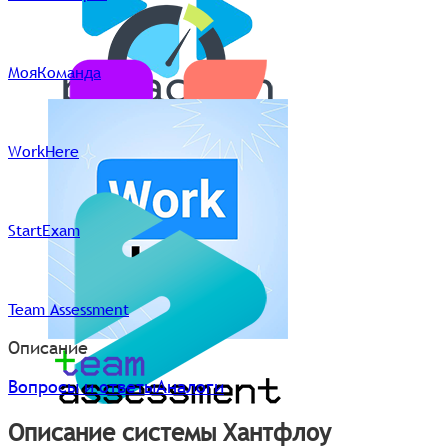
МояКоманда
WorkHere
StartExam
Team Assessment
Описание
Вопросы и ответы
Аналоги
Описание системы Хантфлоу