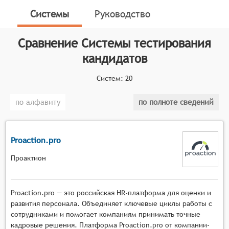
кандидатов в процессе найма. Эти программы могут
Системы
Руководство
включать в себя различные типы тестов в
зависимости от специальности и квалификации
Сравнение
Системы тестирования
кандидата на вакансию, а также тесты на
личностные навыки (т.н. soft skills), такие как
кандидатов
аналитические способности, языковые знания,
коммуникативные навыки и прочие компетенции.
Систем:
20
СТК помогают работодателям определить
по алфавиту
по полноте сведений
квалификацию кандидатов перед тем, как принять
решение о трудоустройстве, что может значительно
сократить время и затраты на процесс найма.
Proaction.pro
Классификатор программных продуктов Соваре
определяет конкретные функциональные критерии
Проактион
для систем. Для того чтобы соответствовать
категории систем тестирования кандидатов, они
Proaction.pro — это российская HR-платформа для оценки и
должны иметь следующие функциональные
развития персонала. Объединяет ключевые циклы работы с
возможности:
сотрудниками и помогает компаниям принимать точные
кадровые решения. Платформа Proaction.pro от компании-
Создание тестов: Системы должны