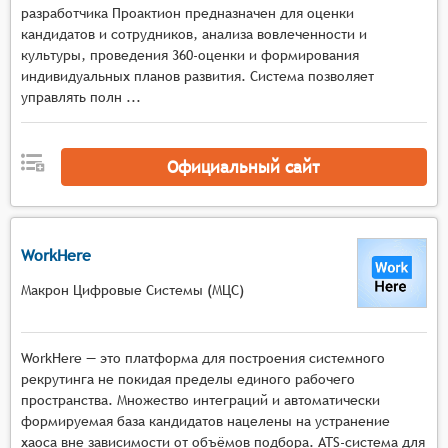
разработчика Проактион предназначен для оценки
предоставлять инструменты для создания
кандидатов и сотрудников, анализа вовлеченности и
различных типов тестов, включая тесты на
культуры, проведения 360-оценки и формирования
знание предметной области, психологические
индивидуальных планов развития. Система позволяет
тесты, тесты на логику и другие.
управлять полн ...
Настройка параметров теста: Системы должны
позволять настраивать параметры теста, такие
как количество вопросов, время на
Официальный сайт
прохождение теста, критерии прохождения и
т.д.
Проведение тестирования: Системы должны
WorkHere
обеспечивать возможность проведения
тестирования в режиме онлайн, предоставляя
Макрон Цифровые Системы (МЦС)
кандидатам доступ к тестам через веб-браузер
или мобильное приложение.
Анализ результатов: Системы должны
WorkHere — это платформа для построения системного
анализировать результаты тестирования,
рекрутинга не покидая пределы единого рабочего
пространства. Множество интеграций и автоматически
предоставляя подробные отчёты о
формируемая база кандидатов нацелены на устранение
производительности каждого кандидата, а
хаоса вне зависимости от объёмов подбора. ATS-система для