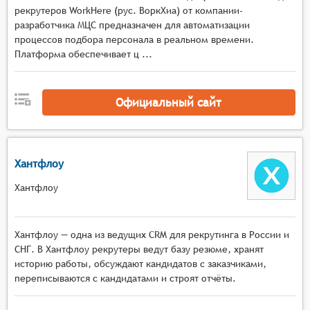
также общие статистические данные по группе
рекрутеров WorkHere (рус. ВоркХиа) от компании-
кандидатов.
разработчика МЦС предназначен для автоматизации
Сравнение результатов: Системы должны
процессов подбора персонала в реальном времени.
позволять сравнивать результаты тестирования
Платформа обеспечивает ц ...
разных кандидатов, групп кандидатов или
одного кандидата в разные периоды времени,
Официальный сайт
что помогает отслеживать прогресс и развитие
навыков.
Хантфлоу
Хантфлоу
Хантфлоу — одна из ведущих CRM для рекрутинга в России и
СНГ. В Хантфлоу рекрутеры ведут базу резюме, хранят
историю работы, обсуждают кандидатов с заказчиками,
переписываются с кандидатами и строят отчёты.