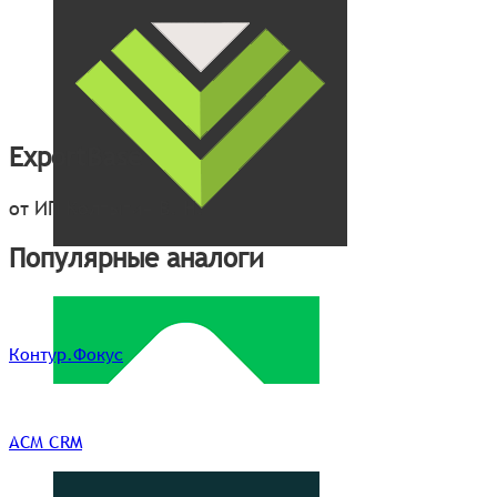
ExportBase
от ИП Колтыгин В. Н.
Популярные аналоги
Контур.Фокус
АСМ CRM