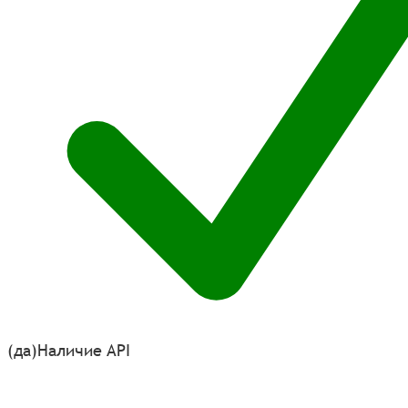
(да)
Наличие API