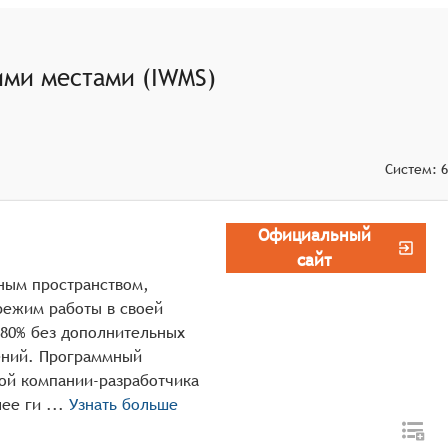
ими местами (IWMS)
Систем:
6
Официальный
сайт
сным пространством,
режим работы в своей
 80% без дополнительных
ений. Программный
ной компании-разработчика
помогает компаниям сделать свой офис более ги ...
Узнать больше