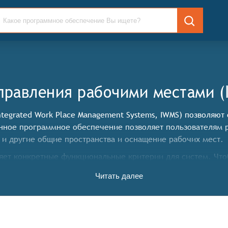
правления рабочими местами (
tegrated Work Place Management Systems, IWMS) позволяют
анное программное обеспечение позволяет пользователям 
 и другие общие пространства и оснащение рабочих мест.
яет конкретные функциональные критерии для систем. Что
Читать далее
еговорные комнаты, конференц-залы и другие рабочие прос
управления бронированиями, доступом к рабочим простран
ировать эффективность и выявлять тенденции занятости ра