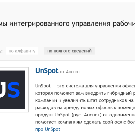
мы интегрированного управления рабоч
по алфавиту
по полноте сведений
ь:
UnSpot
от Анспот
UnSpot — это система для управления офи
которая поможет вам внедрить гибридный 
компании и увеличить штат сотрудников на
расходов на аренду новых офисных помещ
продукт UnSpot (рус. Анспот) от одноимён
про
UnSpot