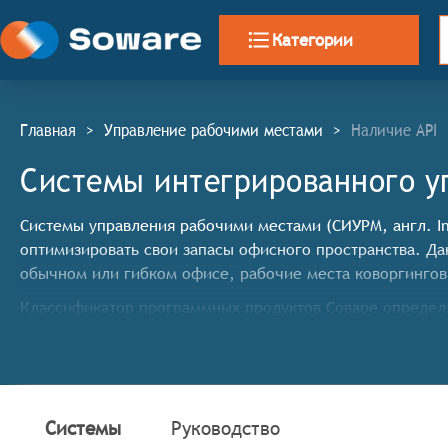
Категории
Главная
>
Управление рабочими местами
>
Наличие API
Системы интегрированного у
Системы управления рабочими местами (СИУРМ, англ. In
оптимизировать свои запасы офисного пространства. Д
обычном или гибком офисе, рабочие места коворгингов
Классификатор программных продуктов Соваре определ
систем управления рабочими местами, продукт должен:
Разрешать пользователям бронировать столы, пер
Предоставлять администраторам инструменты для 
Отслеживать использование пространства, контрол
Системы
Руководство
Управлять выбранными рабочими пространствами.