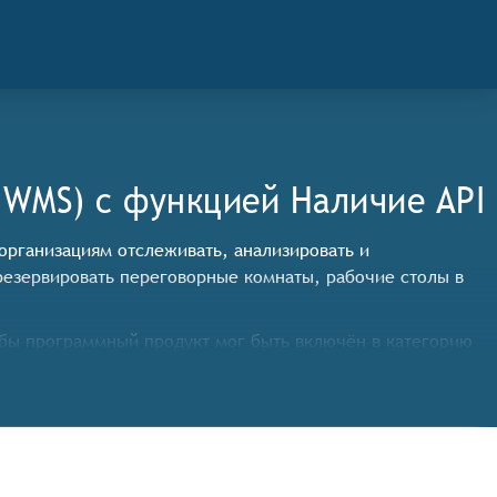
IWMS) c функцией Наличие API
 организациям отслеживать, анализировать и
резервировать переговорные комнаты, рабочие столы в
бы программный продукт мог быть включён в категорию
транства,
ствам и разрешениями пользователей,
бочих мест,