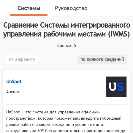
офисного пространства. Данное программное
Системы
Руководство
обеспечение позволяет пользователям
резервировать переговорные комнаты, рабочие
Сравнение
Системы интегрированного
столы в обычном или гибком офисе, рабочие места
коворгингов и другие общие пространства и
управления рабочими местами (IWMS)
оснащение рабочих мест.
Систем:
5
Классификатор программных продуктов Соваре
определяет конкретные функциональные критерии
по алфавиту
по полноте сведений
для систем. Чтобы программный продукт мог быть
включён в категорию систем управления рабочими
местами, продукт должен:
UnSpot
Разрешать пользователям бронировать столы,
Анспот
переговорные комнаты, конференц-залы и
другие рабочие пространства,
Предоставлять администраторам инструменты
UnSpot — это система для управления офисным
для управления бронированиями, доступом к
пространством, которая поможет вам внедрить гибридный
рабочим пространствам и разрешениями
режим работы в своей компании и увеличить штат
сотрудников на 80% без дополнительных расходов на аренду
пользователей,