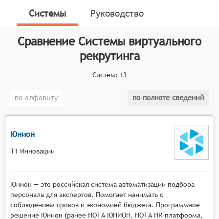
персонала, обеспечивая эффективное
Системы
Руководство
взаимодействие между работодателями и
кандидатами без необходимости личных встреч.
Сравнение
Системы виртуального
Классификатор программных продуктов Соваре
рекрутинга
определяет конкретные функциональные критерии
для систем. Для того чтобы соответствовать
Систем:
13
категории систем виртуального рекрутинга, они
должны иметь следующие функциональные
по алфавиту
по полноте сведений
возможности:
Организация видеособеседований:
Юнион
Возможность проведения видеоинтервью с
кандидатами в режиме реального времени,
Т1 Инновации
обеспечивая высокое качество связи и звука.
Виртуальные туры и презентации: Возможность
Юнион — это российская система автоматизации подбора
создания интерактивных виртуальных туров по
персонала для экспертов. Помогает нанимать с
офису или рабочему пространству компании, а
соблюдением сроков и экономией бюджета. Программное
также презентаций, которые помогут
решение Юнион (ранее НОТА ЮНИОН, НОТА HR-платформа,