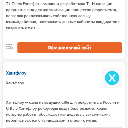
кандидатам лучше понять культуру и ценности
Т1 TalentForce) от компании-разработчика Т1 Инновации
компании.
предназначена для автоматизации процессов рекрутмента,
Тестирование и оценка: Интеграция с
позволяя реализовывать собственную логику
инструментами для проведения онлайн-
взаимодействия, настраивать личные кабинеты кандидатов и
создавать отчет ...
тестирования и оценки кандидатов, включая
тесты на профессиональные навыки,
личностные качества и знание предметной
Официальный сайт
области.
Чат-боты и автоматизация: Использование чат-
ботов и автоматизации для обработки
первичной информации о кандидатах, отправки
Хантфлоу
уведомлений и организации встреч.
Хантфлоу
Виртуальные ярмарки вакансий: Организация
виртуальных ярмарок вакансий, где кандидаты
могут общаться с представителями компаний в
Хантфлоу — одна из ведущих CRM для рекрутинга в России и
режиме реального времени, задавать вопросы
СНГ. В Хантфлоу рекрутеры ведут базу резюме, хранят
и получать информацию о вакансиях.
историю работы, обсуждают кандидатов с заказчиками,
переписываются с кандидатами и строят отчёты.