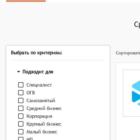
личностные качества и знание предметной области
Чат-боты и автоматизация: Использование чат-бот
Виртуальные ярмарки вакансий: Организация вирту
С
задавать вопросы и получать информацию о ваканс
Выбрать по критериям:
Сортироват
Подходит для
Специалист
ОГВ
Самозанятый
Средний бизнес
Корпорация
Крупный бизнес
Малый бизнес
ИП