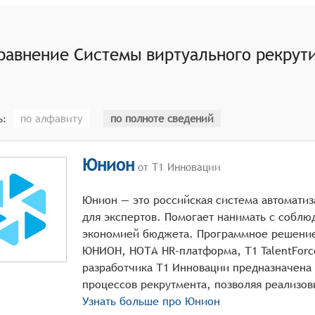
.
ов и автоматизации для обработки первичной информации о
альных ярмарок вакансий, где кандидаты могут общаться 
равнение
Системы виртуального рекрут
иях.
по алфавиту
по полноте сведений
ь:
Юнион
от Т1 Инновации
Юнион — это российская система автомати
для экспертов. Помогает нанимать с соблю
экономией бюджета. Программное решени
ЮНИОН, НОТА HR-платформа, Т1 TalentForc
разработчика Т1 Инновации предназначена 
Узнать больше про
Юнион