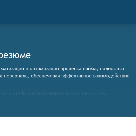
 резюме
втоматизации и оптимизации процесса найма, полностью
а персонала, обеспечивая эффективное взаимодействие
того чтобы соответствовать категории систем
 времени, обеспечивая высокое качество связи и звука.
чему пространству компании, а также презентаций,
тов, включая тесты на профессиональные навыки,