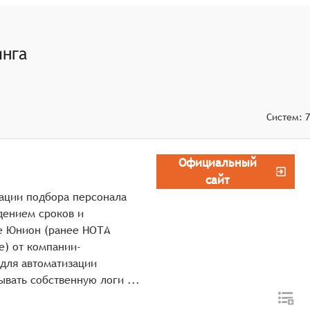
 кандидатах, отправки уведомлений и организации встреч.
с представителями компаний в режиме реального времени,
инга
Систем:
7
Официальный
сайт
зации подбора персонала
дением сроков и
е Юнион (ранее НОТА
e) от компании-
для автоматизации
процессов рекрутмента, позволяя реализовывать собственную логи ...