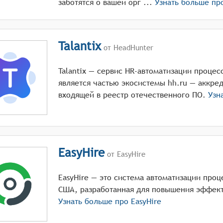
заботятся о вашей орг ...
Узнать больше п
Talantix
от HeadHunter
Talantiх — сервис HR-автоматизации процес
является частью экосистемы hh.ru — аккре
входящей в реестр отечественного ПО.
Узн
EasyHire
от EasyHire
EasyHire — это система автоматизации проц
США, разработанная для повышения эффект
Узнать больше про
EasyHire