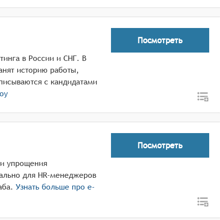
Посмотреть
инга в России и СНГ. В
анят историю работы,
писываются с кандидатами
оу
Посмотреть
и и упрощения
иально для HR-менеджеров
аба.
Узнать больше про
e-