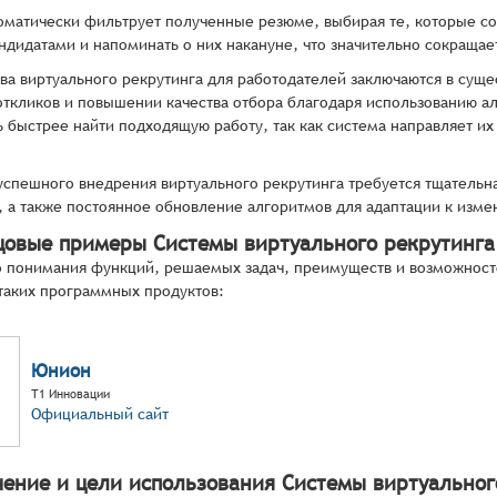
оматически фильтрует полученные резюме, выбирая те, которые со
андидатами и напоминать о них накануне, что значительно сокращае
а виртуального рекрутинга для работодателей заключаются в сущ
откликов и повышении качества отбора благодаря использованию а
 быстрее найти подходящую работу, так как система направляет и
успешного внедрения виртуального рекрутинга требуется тщательн
, а также постоянное обновление алгоритмов для адаптации к изм
цовые примеры Системы виртуального рекрутинга
 понимания функций, решаемых задач, преимуществ и возможност
таких программных продуктов:
Юнион
Т1 Инновации
Официальный сайт
чение и цели использования Системы виртуальног