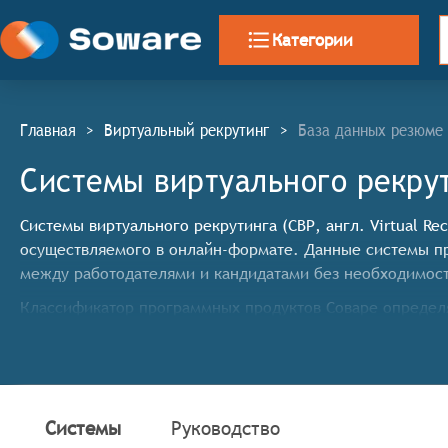
Категории
Главная
>
Виртуальный рекрутинг
>
База данных резюме
Системы виртуального рекру
Системы виртуального рекрутинга (СВР, англ. Virtual R
осуществляемого в онлайн-формате. Данные системы п
между работодателями и кандидатами без необходимост
Классификатор программных продуктов Соваре определя
виртуального рекрутинга, они должны иметь следующи
Организация видеособеседований: Возможность пр
Виртуальные туры и презентации: Возможность соз
которые помогут кандидатам лучше понять культур
Системы
Руководство
Тестирование и оценка: Интеграция с инструмента