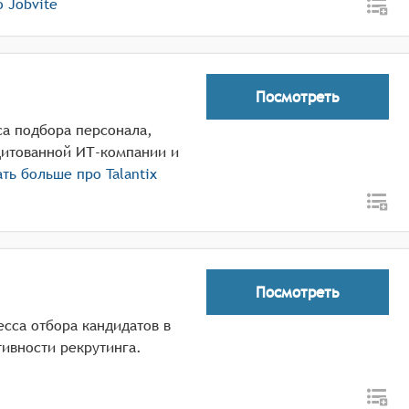
ро
Jobvite
Посмотреть
са подбора персонала,
дитованной ИТ-компании и
ать больше про
Talantix
Посмотреть
есса отбора кандидатов в
ивности рекрутинга.