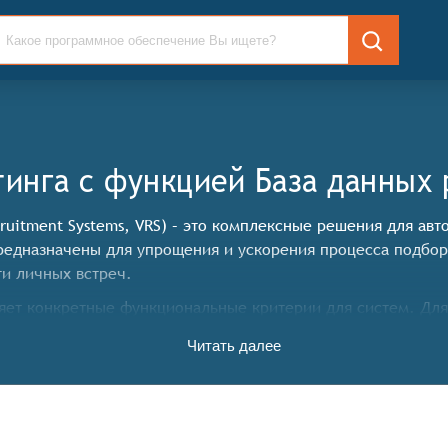
тинга c функцией База данных
ecruitment Systems, VRS) – это комплексные решения для а
редназначены для упрощения и ускорения процесса подбор
и личных встреч.
ет конкретные функциональные критерии для систем. Для 
е функциональные возможности:
Читать далее
оведения видеоинтервью с кандидатами в режиме реального
дания интерактивных виртуальных туров по офису или рабо
у и ценности компании.
ми для проведения онлайн-тестирования и оценки кандида