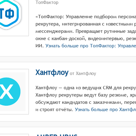
ТопФактор
«ТопФактор: Управление подбором персона
рекрутера, интегрированная с известными 
мессенджерами. Превращает рутинные зада
окне с канбан-доской, видеоинтервью, рез
ИИ.
Узнать больше про
ТопФактор: Управл
Хантфлоу
от Хантфлоу
Хантфлоу — одна из ведущих CRM для рекрут
Хантфлоу рекрутеры ведут базу резюме, хр
обсуждают кандидатов с заказчиками, пере
и строят отчёты.
Узнать больше про
Хантфл