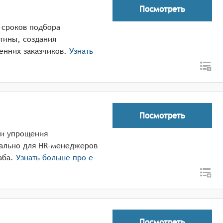
Посмотреть
 сроков подбора
тины, создания
енних заказчиков.
Узнать
Посмотреть
и и упрощения
иально для HR-менеджеров
аба.
Узнать больше про
e-
Посмотреть