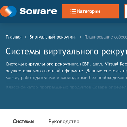
Категории
Главная
>
Виртуальный рекрутинг
>
Планирование собес
Системы виртуального рекру
Системы виртуального рекрутинга (СВР, англ. Virtual R
осуществляемого в онлайн-формате. Данные системы п
между работодателями и кандидатами без необходимост
Классификатор программных продуктов Соваре определя
виртуального рекрутинга, они должны иметь следующи
Организация видеособеседований: Возможность пр
Виртуальные туры и презентации: Возможность соз
которые помогут кандидатам лучше понять культур
Системы
Руководство
Тестирование и оценка: Интеграция с инструмента