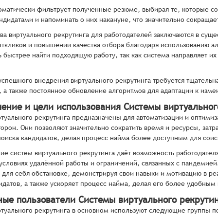
оматически фильтрует полученные резюме, выбирая те, которые со
андидатами и напоминать о них накануне, что значительно сокращае
а виртуального рекрутинга для работодателей заключаются в сущ
откликов и повышении качества отбора благодаря использованию а
 быстрее найти подходящую работу, так как система направляет и
успешного внедрения виртуального рекрутинга требуется тщательн
, а также постоянное обновление алгоритмов для адаптации к изм
чение и цели использования Системы виртуальног
туального рекрутинга предназначены для автоматизации и оптими
торон. Они позволяют значительно сократить время и ресурсы, зат
оиска кандидатов, делая процесс найма более доступным для соис
ие систем виртуального рекрутинга даёт возможность работодател
 условиях удалённой работы и ограничений, связанных с пандемией
для себя обстановке, демонстрируя свои навыки и мотивацию в ре
идатов, а также ускоряет процесс найма, делая его более удобным
ные пользователи Системы виртуального рекрути
туального рекрутинга в основном используют следующие группы п