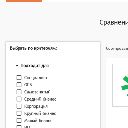
Оценка и аттестация: Система должна предоставля
аттестацию.
Персонализация обучения: Система должна адапти
Сравнен
персонализированные учебные планы и рекоменда
Поддержка социальных сетей и мессенджеров: Пл
обмена информацией между участниками образова
Выбрать по критериям:
Сортироват
Подходит для
Специалист
ОГВ
Самозанятый
Средний бизнес
Корпорация
Крупный бизнес
Малый бизнес
ИП