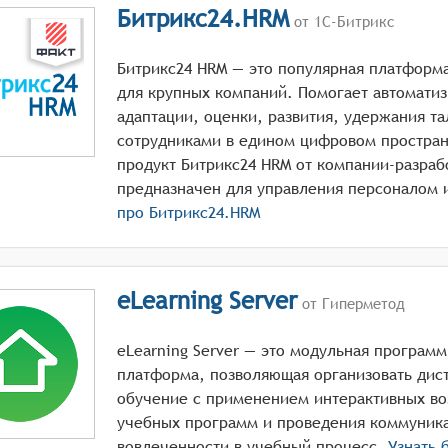
Битрикс24.HRM
от 1С-Битрикс
Битрикс24 HRM — это популярная платформ
для крупных компаний. Помогает автомати
адаптации, оценки, развития, удержания т
сотрудниками в едином цифровом простра
продукт Битрикс24 HRM от компании-разраб
про
Битрикс24.HRM
eLearning Server
от Гиперметод
eLearning Server — это модульная програм
платформа, позволяющая организовать дис
обучение с применением интерактивных во
учебных программ и проведения коммуник
вовлеченности в учебный процесс.
Узнать 