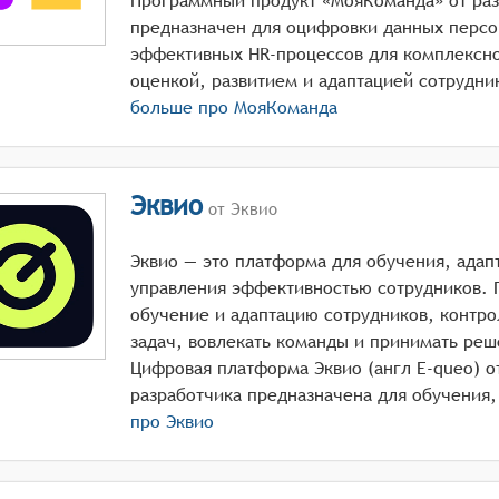
Программный продукт «МояКоманда» от раз
предназначен для оцифровки данных персо
эффективных HR-процессов для комплексно
больше про
МояКоманда
Эквио
от Эквио
Эквио — это платформа для обучения, адапт
управления эффективностью сотрудников. 
обучение и адаптацию сотрудников, контр
задач, вовлекать команды и принимать реш
Цифровая платформа Эквио (англ E-queo) 
про
Эквио