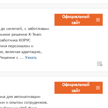
Официальный
сайт
 до мелочей, c заботливым
аммное решение K-Team
зработчика КОРУС
ения персоналом и
ия, включая адаптацию,
оценку, развитие и удерживание талантов. Решение с ...
Узнать
Официальный
сайт
ма для автоматизации
ами и опытом сотрудников.