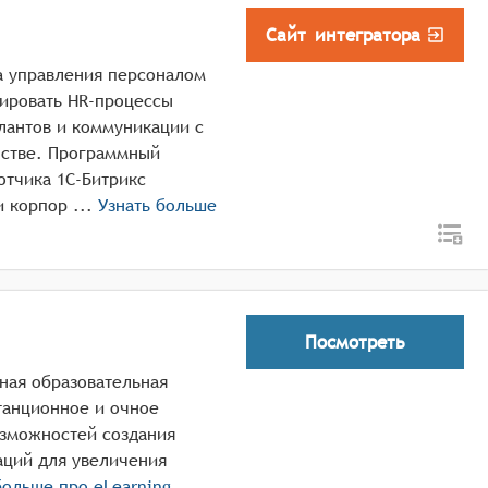
Сайт интегратора
а управления персоналом
зировать HR-процессы
алантов и коммуникации с
нстве. Программный
отчика 1С-Битрикс
предназначен для управления персоналом и корпор ...
Узнать больше
Посмотреть
мная образовательная
танционное и очное
зможностей создания
аций для увеличения
больше про
eLearning