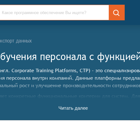
кспорт данных
бучения персонала c функцие
гл. Corporate Training Platforms, CTP) - это специализи
тия персонала внутри компаний. Данные платформы предла
альный рост и улучшение производительности сотруднико
ет конкретные функциональные критерии для систем. Для 
дующие функциональные возможности:
Читать далее
а предоставлять инструменты для разработки, управлени
полнением.
 обеспечивать регистрацию новых обучающихся, ведение и