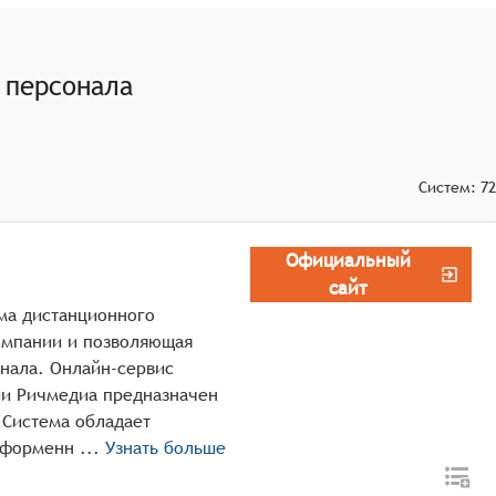
обучающихся, включая тестирование, экзамены и
отовки каждого обучающегося, предлагая
 персонала
ми сетями и мессенджерами для облегчения общения и
Систем:
72
Официальный
сайт
рма дистанционного
омпании и позволяющая
нала. Онлайн-сервис
нии Ричмедиа предназначен
 Система обладает
широким функционалом, является кросплатформенн ...
Узнать больше