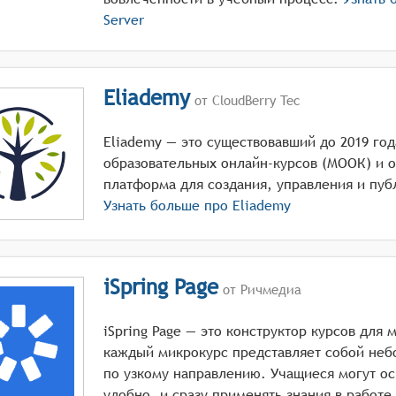
Server
Eliademy
от CloudBerry Tec
Eliademy — это существовавший до 2019 го
образовательных онлайн-курсов (МООК) и 
платформа для создания, управления и пуб
Узнать больше про
Eliademy
iSpring Page
от Ричмедиа
iSpring Page — это конструктор курсов для
каждый микрокурс представляет собой не
по узкому направлению. Учащиеся могут ос
удобно, и сразу применять знания в работе