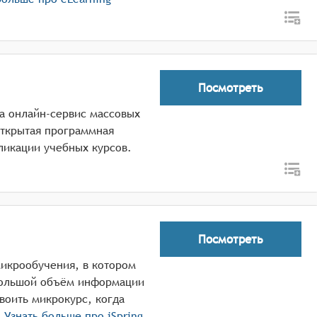
Посмотреть
да онлайн-сервис массовых
открытая программная
ликации учебных курсов.
Посмотреть
 микрообучения, в котором
большой объём информации
воить микрокурс, когда
.
Узнать больше про
iSpring