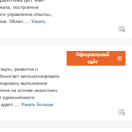
работчика ЦИТ Факт
нала, построения
го управления опытом,
оценкой, развитием и адаптацией сотрудников. Облач ...
Узнать
Официальный
сайт
ации, развития и
Помогает автоматизировать
олировать выполнение
ения на основе аналитики.
от одноимённого
разработчика предназначена для обучения, адапт ...
Узнать больше