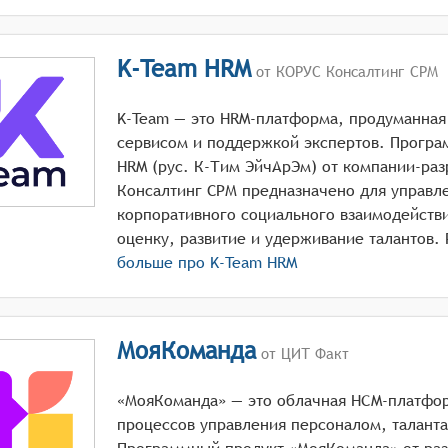
K-Team HRM
от КОРУС Консалтинг СРМ
K-Team — это HRM-платформа, продуманная
сервисом и поддержкой экспертов. Прогр
HRM (рус. К-Тим ЭйчАрЭм) от компании-ра
Консалтинг СРМ предназначено для управл
корпоративного социального взаимодейств
больше про
K-Team HRM
МояКоманда
от ЦИТ Факт
«МояКоманда» — это облачная HCM-платфор
процессов управления персоналом, талант