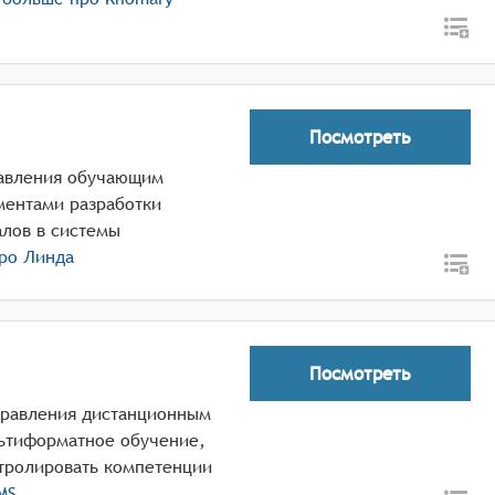
Посмотреть
равления обучающим
ментами разработки
алов в системы
про
Линда
Посмотреть
управления дистанционным
ьтиформатное обучение,
нтролировать компетенции
LMS