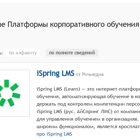
ть инструменты для проведения оценки знаний и навыков 
роваться под индивидуальные потребности и уровень подг
ие
Платформы корпоративного обучения
ции.
атформа может интегрироваться с популярными социальны
тельного процесса.
по алфавиту
по полноте сведений
ь:
iSpring LMS
от Ричмедиа
iSpring LMS (Learn) — это интернет-платфо
обучения, автоматизирующая обучение в к
держать под контролем компетенции персо
iSpring LMS (рус. АйСпринг ЛМС) от компа
для управления обучением в организациях.
про
iSpring LMS