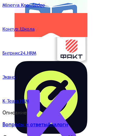
Minerva Knowledge
Контур.Школа
Битрикс24.HRM
Эквио
K-Team HRM
Описание
Вопросы и ответы
Аналоги