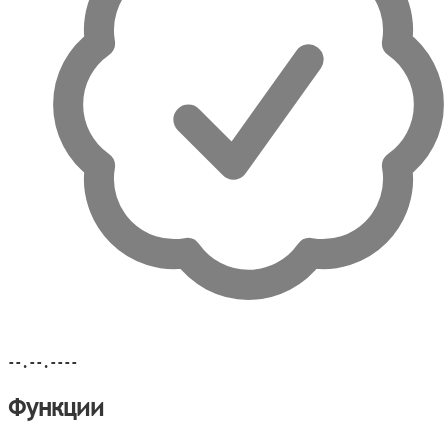
--.--.----
Функции