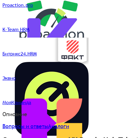
Proaction.pro
K-Team HRM
Битрикс24.HRM
Эквио
МояКоманда
Описание
Вопросы и ответы
Аналоги