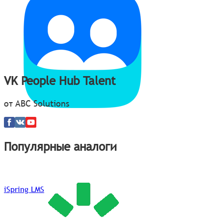
VK People Hub Talent
от ABC Solutions
Популярные аналоги
iSpring LMS