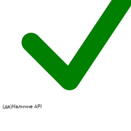
(да)
Наличие API