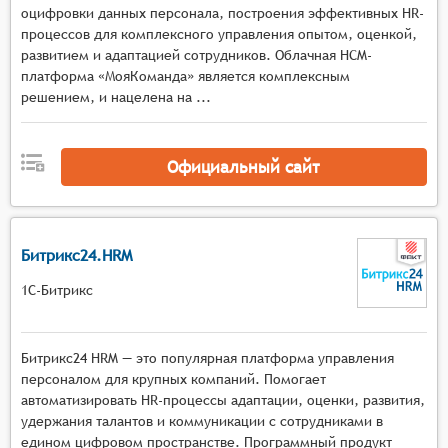
оцифровки данных персонала, построения эффективных HR-
Возможность настройки адаптационных
процессов для комплексного управления опытом, оценкой,
программ под индивидуальные потребности и
развитием и адаптацией сотрудников. Облачная HCM-
особенности каждого нового сотрудника,
платформа «МояКоманда» является комплексным
включая выбор методов адаптации
решением, и нацелена на ...
(индивидуальные встречи, наставничество,
коучинг, менторство) и разработку
персонализированных планов развития.
Официальный сайт
Групповые активности и мероприятия:
Платформа для организации и проведения
групповых мероприятий, направленных на
Битрикс24.HRM
адаптацию новых сотрудников, таких как
семинары, тренинги, командные активности,
1С-Битрикс
способствующие установлению связей и
коммуникации между сотрудниками.
Обратная связь и оценка: Функционал для
Битрикс24 HRM — это популярная платформа управления
сбора и анализа обратной связи от новых
персоналом для крупных компаний. Помогает
автоматизировать HR-процессы адаптации, оценки, развития,
сотрудников, их коллег и руководителей,
удержания талантов и коммуникации с сотрудниками в
позволяющий оценить эффективность
едином цифровом пространстве. Программный продукт