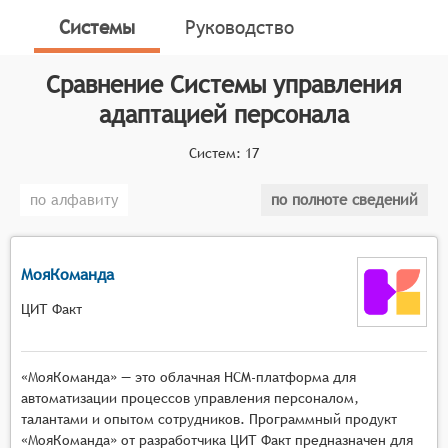
обеспечение, которое помогает организациям
Системы
Руководство
организовать и упростить процесс включения новых
сотрудников в компанию. Системы позволяют
Сравнение
Системы управления
автоматизировать процедуры и процессы, связанные
с обучением, подготовкой рабочих мест,
адаптацией персонала
внедрением в рабочую группу и деловым
общением. С помощью СУАП компании могут
Систем:
17
улучшить результаты адаптации новых сотрудников,
по алфавиту
по полноте сведений
ускорить и улучшить процесс обучения, снизить
затраты на обучение и повысить эффективность
работы новых сотрудников.
МояКоманда
Классификатор программных продуктов Соваре
определяет конкретные функциональные критерии
ЦИТ Факт
для систем. Для того чтобы соответствовать
категории систем управления адаптацией
«МояКоманда» — это облачная HCM-платформа для
персонала, они должны иметь следующие
автоматизации процессов управления персоналом,
функциональные возможности:
талантами и опытом сотрудников. Программный продукт
«МояКоманда» от разработчика ЦИТ Факт предназначен для
Индивидуальный подход к адаптации: