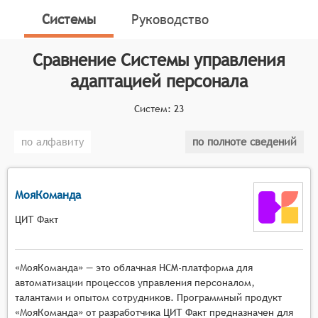
обеспечение, которое помогает организациям
Системы
Руководство
организовать и упростить процесс включения новых
сотрудников в компанию. Системы позволяют
Сравнение
Системы управления
автоматизировать процедуры и процессы, связанные
с обучением, подготовкой рабочих мест,
адаптацией персонала
внедрением в рабочую группу и деловым
общением. С помощью СУАП компании могут
Систем:
23
улучшить результаты адаптации новых сотрудников,
по алфавиту
по полноте сведений
ускорить и улучшить процесс обучения, снизить
затраты на обучение и повысить эффективность
работы новых сотрудников.
МояКоманда
Классификатор программных продуктов Соваре
определяет конкретные функциональные критерии
ЦИТ Факт
для систем. Для того чтобы соответствовать
категории систем управления адаптацией
«МояКоманда» — это облачная HCM-платформа для
персонала, они должны иметь следующие
автоматизации процессов управления персоналом,
функциональные возможности:
талантами и опытом сотрудников. Программный продукт
«МояКоманда» от разработчика ЦИТ Факт предназначен для
Индивидуальный подход к адаптации: