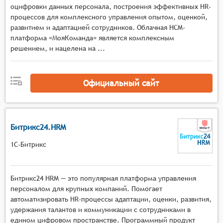
оцифровки данных персонала, построения эффективных HR-
Возможность настройки адаптационных
процессов для комплексного управления опытом, оценкой,
программ под индивидуальные потребности и
развитием и адаптацией сотрудников. Облачная HCM-
особенности каждого нового сотрудника,
платформа «МояКоманда» является комплексным
включая выбор методов адаптации
решением, и нацелена на ...
(индивидуальные встречи, наставничество,
коучинг, менторство) и разработку
персонализированных планов развития.
Официальный сайт
Групповые активности и мероприятия:
Платформа для организации и проведения
групповых мероприятий, направленных на
Битрикс24.HRM
адаптацию новых сотрудников, таких как
семинары, тренинги, командные активности,
1С-Битрикс
способствующие установлению связей и
коммуникации между сотрудниками.
Обратная связь и оценка: Функционал для
Битрикс24 HRM — это популярная платформа управления
сбора и анализа обратной связи от новых
персоналом для крупных компаний. Помогает
автоматизировать HR-процессы адаптации, оценки, развития,
сотрудников, их коллег и руководителей,
удержания талантов и коммуникации с сотрудниками в
позволяющий оценить эффективность
едином цифровом пространстве. Программный продукт