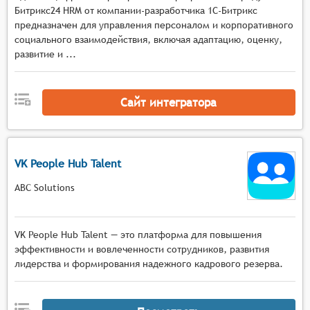
адаптационных программ и внести коррективы
Битрикс24 HRM от компании-разработчика 1С-Битрикс
для улучшения процесса интеграции.
предназначен для управления персоналом и корпоративного
Интеграция с корпоративными ресурсами:
социального взаимодействия, включая адаптацию, оценку,
Возможность интеграции с корпоративными
развитие и ...
системами и инструментами, необходимыми
для работы новых сотрудников, такими как
Сайт интегратора
системы управления проектами,
документооборота, доступа к информационным
ресурсам компании.
Отчётность и аналитика: Инструменты для
VK People Hub Talent
создания отчётов и аналитики по результатам
адаптации, позволяющие отслеживать прогресс
ABC Solutions
новых сотрудников, выявлять проблемные
зоны и оптимизировать адаптационные
программы в будущем.
VK People Hub Talent — это платформа для повышения
эффективности и вовлеченности сотрудников, развития
Эти функции делают системы управления
лидерства и формирования надежного кадрового резерва.
адаптацией персонала незаменимым инструментом
для эффективного внедрения новых сотрудников в