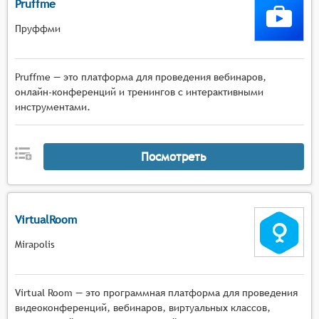
Pruffme
участников,
Пруффми
Коммуникационные инструменты с
многопользовательским чатом, функцией
поднятия руки, приватными сообщениями,
Pruffme — это платформа для проведения вебинаров,
голосовым общением в малых группах и
онлайн-конференций и тренингов с интерактивными
возможностью комментирования материалов в
инструментами.
реальном времени.
Посмотреть
VirtualRoom
Mirapolis
Virtual Room — это программная платформа для проведения
видеоконференций, вебинаров, виртуальных классов,