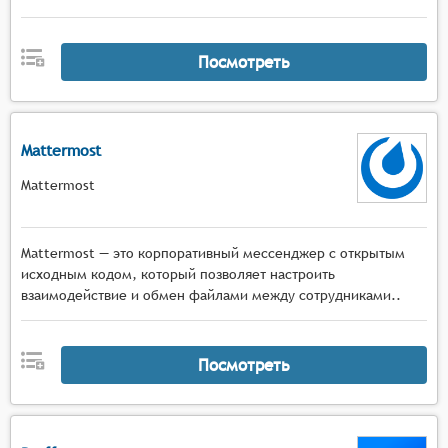
адаптивным качеством потока в зависимости от
условий сети и автоматическим
переключением режимов отображения,
Посмотреть
Мультимедийная среда с инструментами
демонстрации экрана, работы с виртуальными
досками, показа презентаций и документов, а
Mattermost
также поддержкой различных форматов
мультимедийного контента в реальном
Mattermost
времени,
Интерактивные механизмы с функциями
опросов, голосований, тестов, сессиями
Mattermost — это корпоративный мессенджер с открытым
вопросов и ответов, возможностью
исходным кодом, который позволяет настроить
взаимодействие и обмен файлами между сотрудниками..
организации групповых дискуссий и
совместной работы над материалами,
Управление мероприятием с поддержкой
Посмотреть
нескольких ведущих и модераторов,
возможностью переключения между
спикерами, управления доступом к функциям и
материалам, а также контроля активности