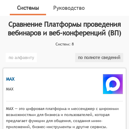
онлайн-сервисы, предназначенные для организации
Системы
Руководство
и проведения вебинаров, веб-конференций, онлайн-
тренингов, онлайн-презентаций, онлайн-обучения и
Сравнение
Платформы проведения
онлайн-встреч. Данные платформы функционируют
вебинаров и веб-конференций (ВП)
на основе программного обеспечения, которое
позволяет создавать мультимедийные сервисы для
Систем:
8
взаимодействия между ведущим и аудиторией в
режиме реального времени.
по алфавиту
по полноте сведений
Классификатор программных продуктов Соваре
определяет конкретные функциональные критерии
для систем. Для того, чтобы быть представленными
MAX
на рынке платформ проведения вебинаров и веб-
MAX
конференций, системы должны иметь следующие
функциональные возможности:
MAX — это цифровая платформа и мессенджер с широкими
Масштабируемая видеотрансляция с
возможностями для бизнеса и пользователей, которая
поддержкой высокой нагрузки, возможностью
предлагает функции для общения, создания мини-
подключения тысяч участников одновременно,
приложений, бизнес-инструменты и другие сервисы.