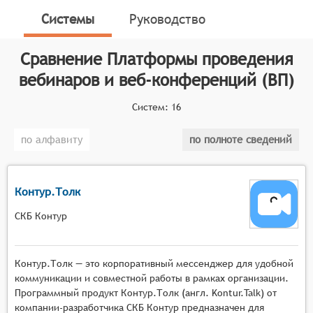
онлайн-сервисы, предназначенные для организации
Системы
Руководство
и проведения вебинаров, веб-конференций, онлайн-
тренингов, онлайн-презентаций, онлайн-обучения и
Сравнение
Платформы проведения
онлайн-встреч. Данные платформы функционируют
вебинаров и веб-конференций (ВП)
на основе программного обеспечения, которое
позволяет создавать мультимедийные сервисы для
Систем:
16
взаимодействия между ведущим и аудиторией в
режиме реального времени.
по алфавиту
по полноте сведений
Классификатор программных продуктов Соваре
определяет конкретные функциональные критерии
для систем. Для того, чтобы быть представленными
Контур.Толк
на рынке платформ проведения вебинаров и веб-
СКБ Контур
конференций, системы должны иметь следующие
функциональные возможности:
Контур.Толк — это корпоративный мессенджер для удобной
Масштабируемая видеотрансляция с
коммуникации и совместной работы в рамках организации.
поддержкой высокой нагрузки, возможностью
Программный продукт Контур.Толк (англ. Kontur.Talk) от
подключения тысяч участников одновременно,
компании-разработчика СКБ Контур предназначен для