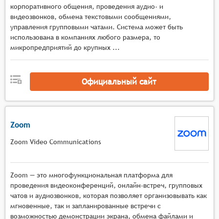
адаптивным качеством потока в зависимости от
корпоративного общения, проведения аудио- и
условий сети и автоматическим
видеозвонков, обмена текстовыми сообщениями,
управления групповыми чатами. Система может быть
переключением режимов отображения,
использована в компаниях любого размера, то
Мультимедийная среда с инструментами
микропредприятий до крупных ...
демонстрации экрана, работы с виртуальными
досками, показа презентаций и документов, а
также поддержкой различных форматов
Официальный сайт
мультимедийного контента в реальном
времени,
Интерактивные механизмы с функциями
опросов, голосований, тестов, сессиями
Zoom
вопросов и ответов, возможностью
Zoom Video Communications
организации групповых дискуссий и
совместной работы над материалами,
Управление мероприятием с поддержкой
Zoom — это многофункциональная платформа для
нескольких ведущих и модераторов,
проведения видеоконференций, онлайн-встреч, групповых
возможностью переключения между
чатов и аудиозвонков, которая позволяет организовывать как
спикерами, управления доступом к функциям и
мгновенные, так и запланированные встречи с
материалам, а также контроля активности
возможностью демонстрации экрана, обмена файлами и