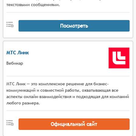
текстовыми сообщениями.
участников,
Коммуникационные инструменты с
многопользовательским чатом, функцией
Посмотреть
поднятия руки, приватными сообщениями,
голосовым общением в малых группах и
возможностью комментирования материалов в
реальном времени.
МТС Линк
Вебинар
МТС Линк — это комплексное решение для бизнес-
коммуникаций и совместной работы, охватывающая все
аспекты онлайн-взаимодействия и подходящая для компаний
любого размера.
Официальный сайт