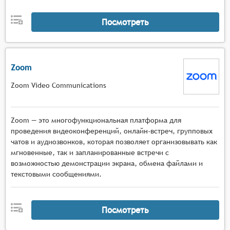
участников,
Коммуникационные инструменты с
Посмотреть
многопользовательским чатом, функцией
поднятия руки, приватными сообщениями,
голосовым общением в малых группах и
Zoom
возможностью комментирования материалов в
реальном времени.
Zoom Video Communications
Zoom — это многофункциональная платформа для
проведения видеоконференций, онлайн-встреч, групповых
чатов и аудиозвонков, которая позволяет организовывать как
мгновенные, так и запланированные встречи с
возможностью демонстрации экрана, обмена файлами и
текстовыми сообщениями.
Посмотреть