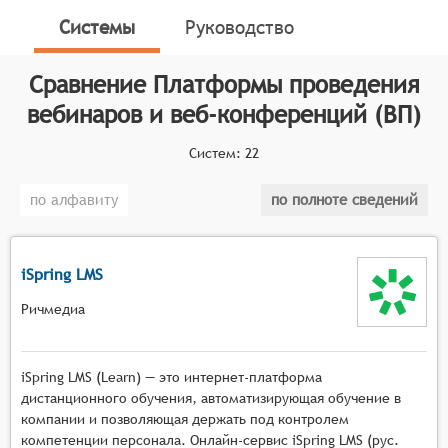
онлайн-сервисы, предназначенные для организации
Системы
Руководство
и проведения вебинаров, веб-конференций, онлайн-
тренингов, онлайн-презентаций, онлайн-обучения и
Сравнение
Платформы проведения
онлайн-встреч. Данные платформы функционируют
вебинаров и веб-конференций (ВП)
на основе программного обеспечения, которое
позволяет создавать мультимедийные сервисы для
Систем:
22
взаимодействия между ведущим и аудиторией в
режиме реального времени.
по алфавиту
по полноте сведений
Классификатор программных продуктов Соваре
определяет конкретные функциональные критерии
для систем. Для того, чтобы быть представленными
iSpring LMS
на рынке платформ проведения вебинаров и веб-
Ричмедиа
конференций, системы должны иметь следующие
функциональные возможности:
iSpring LMS (Learn) — это интернет-платформа
Масштабируемая видеотрансляция с
дистанционного обучения, автоматизирующая обучение в
поддержкой высокой нагрузки, возможностью
компании и позволяющая держать под контролем
подключения тысяч участников одновременно,
компетенции персонала. Онлайн-сервис iSpring LMS (рус.