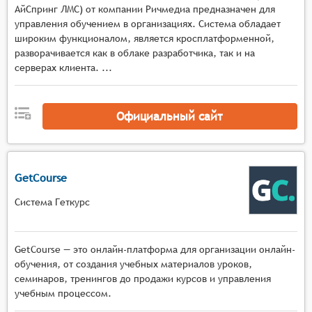
адаптивным качеством потока в зависимости от
АйСпринг ЛМС) от компании Ричмедиа предназначен для
условий сети и автоматическим
управления обучением в организациях. Система обладает
широким функционалом, является кросплатформенной,
переключением режимов отображения,
разворачивается как в облаке разработчика, так и на
Мультимедийная среда с инструментами
серверах клиента. ...
демонстрации экрана, работы с виртуальными
досками, показа презентаций и документов, а
также поддержкой различных форматов
Официальный сайт
мультимедийного контента в реальном
времени,
Интерактивные механизмы с функциями
опросов, голосований, тестов, сессиями
GetCourse
вопросов и ответов, возможностью
Система Геткурс
организации групповых дискуссий и
совместной работы над материалами,
Управление мероприятием с поддержкой
GetCourse — это онлайн-платформа для организации онлайн-
нескольких ведущих и модераторов,
обучения, от создания учебных материалов уроков,
возможностью переключения между
семинаров, тренингов до продажи курсов и управления
спикерами, управления доступом к функциям и
учебным процессом.
материалам, а также контроля активности