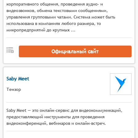
адаптивным качеством потока в зависимости от
корпоративного общения, проведения аудио- и
условий сети и автоматическим
видеозвонков, обмена текстовыми сообщениями,
управления групповыми чатами. Система может быть
переключением режимов отображения,
использована в компаниях любого размера, то
Мультимедийная среда с инструментами
микропредприятий до крупных ...
демонстрации экрана, работы с виртуальными
досками, показа презентаций и документов, а
также поддержкой различных форматов
Официальный сайт
мультимедийного контента в реальном
времени,
Интерактивные механизмы с функциями
опросов, голосований, тестов, сессиями
Saby Meet
вопросов и ответов, возможностью
Тензор
организации групповых дискуссий и
совместной работы над материалами,
Управление мероприятием с поддержкой
Saby Meet — это онлайн-сервис для видеокоммуникаций,
нескольких ведущих и модераторов,
предоставляющий инструменты для проведения
возможностью переключения между
видеоконференций, вебинаров и онлайн-встреч.
спикерами, управления доступом к функциям и
материалам, а также контроля активности