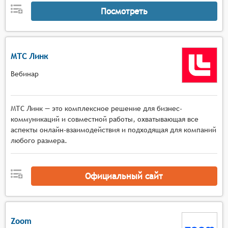
участников,
Посмотреть
Коммуникационные инструменты с
многопользовательским чатом, функцией
поднятия руки, приватными сообщениями,
МТС Линк
голосовым общением в малых группах и
возможностью комментирования материалов в
Вебинар
реальном времени.
МТС Линк — это комплексное решение для бизнес-
коммуникаций и совместной работы, охватывающая все
аспекты онлайн-взаимодействия и подходящая для компаний
любого размера.
Официальный сайт
Zoom