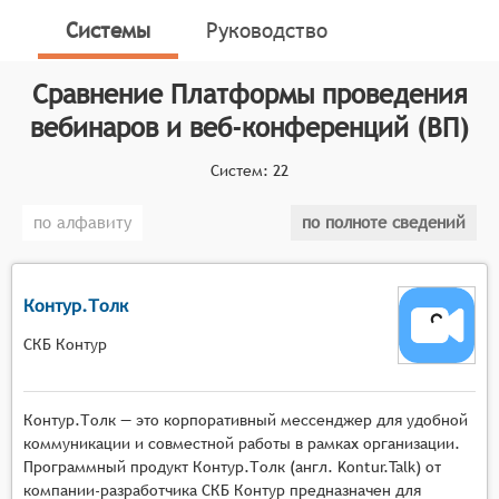
онлайн-сервисы, предназначенные для организации
Системы
Руководство
и проведения вебинаров, веб-конференций, онлайн-
тренингов, онлайн-презентаций, онлайн-обучения и
Сравнение
Платформы проведения
онлайн-встреч. Данные платформы функционируют
вебинаров и веб-конференций (ВП)
на основе программного обеспечения, которое
позволяет создавать мультимедийные сервисы для
Систем:
22
взаимодействия между ведущим и аудиторией в
режиме реального времени.
по алфавиту
по полноте сведений
Классификатор программных продуктов Соваре
определяет конкретные функциональные критерии
для систем. Для того, чтобы быть представленными
Контур.Толк
на рынке платформ проведения вебинаров и веб-
СКБ Контур
конференций, системы должны иметь следующие
функциональные возможности:
Контур.Толк — это корпоративный мессенджер для удобной
Масштабируемая видеотрансляция с
коммуникации и совместной работы в рамках организации.
поддержкой высокой нагрузки, возможностью
Программный продукт Контур.Толк (англ. Kontur.Talk) от
подключения тысяч участников одновременно,
компании-разработчика СКБ Контур предназначен для