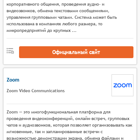
корпоративного общения, проведения аудио- и
переключением режимов отображения,
видеозвонков, обмена текстовыми сообщениями,
Мультимедийная среда с инструментами
управления групповыми чатами. Система может быть
демонстрации экрана, работы с виртуальными
использована в компаниях любого размера, то
досками, показа презентаций и документов, а
микропредприятий до крупных ...
также поддержкой различных форматов
мультимедийного контента в реальном
времени,
Официальный сайт
Интерактивные механизмы с функциями
опросов, голосований, тестов, сессиями
вопросов и ответов, возможностью
Zoom
организации групповых дискуссий и
совместной работы над материалами,
Zoom Video Communications
Управление мероприятием с поддержкой
нескольких ведущих и модераторов,
возможностью переключения между
Zoom — это многофункциональная платформа для
спикерами, управления доступом к функциям и
проведения видеоконференций, онлайн-встреч, групповых
чатов и аудиозвонков, которая позволяет организовывать как
материалам, а также контроля активности
мгновенные, так и запланированные встречи с
участников,
возможностью демонстрации экрана, обмена файлами и