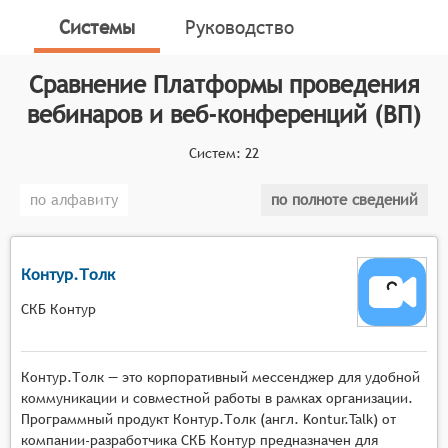
и проведения вебинаров, веб-конференций, онлайн-
Системы
Руководство
тренингов, онлайн-презентаций, онлайн-обучения и
онлайн-встреч. Данные платформы функционируют
Сравнение
Платформы проведения
на основе программного обеспечения, которое
позволяет создавать мультимедийные сервисы для
вебинаров и веб-конференций (ВП)
взаимодействия между ведущим и аудиторией в
режиме реального времени.
Систем:
22
Классификатор программных продуктов Соваре
по алфавиту
по полноте сведений
определяет конкретные функциональные критерии
для систем. Для того, чтобы быть представленными
на рынке платформ проведения вебинаров и веб-
Контур.Толк
конференций, системы должны иметь следующие
функциональные возможности:
СКБ Контур
Масштабируемая видеотрансляция с
поддержкой высокой нагрузки, возможностью
Контур.Толк — это корпоративный мессенджер для удобной
подключения тысяч участников одновременно,
коммуникации и совместной работы в рамках организации.
адаптивным качеством потока в зависимости от
Программный продукт Контур.Толк (англ. Kontur.Talk) от
компании-разработчика СКБ Контур предназначен для
условий сети и автоматическим