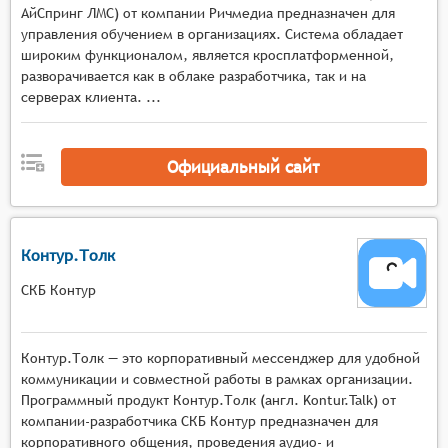
АйСпринг ЛМС) от компании Ричмедиа предназначен для
подключения тысяч участников одновременно,
управления обучением в организациях. Система обладает
адаптивным качеством потока в зависимости от
широким функционалом, является кросплатформенной,
условий сети и автоматическим
разворачивается как в облаке разработчика, так и на
переключением режимов отображения,
серверах клиента. ...
Мультимедийная среда с инструментами
демонстрации экрана, работы с виртуальными
Официальный сайт
досками, показа презентаций и документов, а
также поддержкой различных форматов
мультимедийного контента в реальном
времени,
Контур.Толк
Интерактивные механизмы с функциями
опросов, голосований, тестов, сессиями
СКБ Контур
вопросов и ответов, возможностью
организации групповых дискуссий и
совместной работы над материалами,
Контур.Толк — это корпоративный мессенджер для удобной
коммуникации и совместной работы в рамках организации.
Управление мероприятием с поддержкой
Программный продукт Контур.Толк (англ. Kontur.Talk) от
нескольких ведущих и модераторов,
компании-разработчика СКБ Контур предназначен для
возможностью переключения между
корпоративного общения, проведения аудио- и