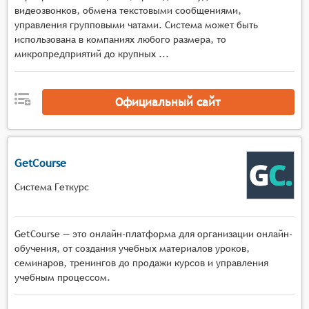
спикерами, управления доступом к функциям и
видеозвонков, обмена текстовыми сообщениями,
материалам, а также контроля активности
управления групповыми чатами. Система может быть
участников,
использована в компаниях любого размера, то
Коммуникационные инструменты с
микропредприятий до крупных ...
многопользовательским чатом, функцией
поднятия руки, приватными сообщениями,
Официальный сайт
голосовым общением в малых группах и
возможностью комментирования материалов в
реальном времени.
GetCourse
Система Геткурс
GetCourse — это онлайн-платформа для организации онлайн-
обучения, от создания учебных материалов уроков,
семинаров, тренингов до продажи курсов и управления
учебным процессом.