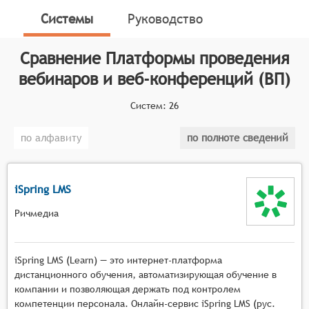
конференций (ВП, англ. Webinars and Web-
Системы
Руководство
Conference Platforms, WP) - это специализированные
онлайн-сервисы, предназначенные для организации
Сравнение
Платформы проведения
и проведения вебинаров, веб-конференций, онлайн-
тренингов, онлайн-презентаций, онлайн-обучения и
вебинаров и веб-конференций (ВП)
онлайн-встреч. Данные платформы функционируют
Систем:
26
на основе программного обеспечения, которое
позволяет создавать мультимедийные сервисы для
по алфавиту
по полноте сведений
взаимодействия между ведущим и аудиторией в
режиме реального времени.
Классификатор программных продуктов Соваре
iSpring LMS
определяет конкретные функциональные критерии
Ричмедиа
для систем. Для того, чтобы быть представленными
на рынке платформ проведения вебинаров и веб-
конференций, системы должны иметь следующие
iSpring LMS (Learn) — это интернет-платформа
функциональные возможности:
дистанционного обучения, автоматизирующая обучение в
компании и позволяющая держать под контролем
Масштабируемая видеотрансляция с
компетенции персонала. Онлайн-сервис iSpring LMS (рус.
поддержкой высокой нагрузки, возможностью