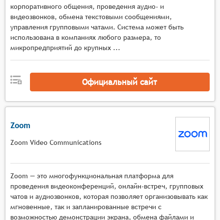
адаптивным качеством потока в зависимости от
корпоративного общения, проведения аудио- и
условий сети и автоматическим
видеозвонков, обмена текстовыми сообщениями,
управления групповыми чатами. Система может быть
переключением режимов отображения,
использована в компаниях любого размера, то
Мультимедийная среда с инструментами
микропредприятий до крупных ...
демонстрации экрана, работы с виртуальными
досками, показа презентаций и документов, а
также поддержкой различных форматов
Официальный сайт
мультимедийного контента в реальном
времени,
Интерактивные механизмы с функциями
опросов, голосований, тестов, сессиями
Zoom
вопросов и ответов, возможностью
Zoom Video Communications
организации групповых дискуссий и
совместной работы над материалами,
Управление мероприятием с поддержкой
Zoom — это многофункциональная платформа для
нескольких ведущих и модераторов,
проведения видеоконференций, онлайн-встреч, групповых
возможностью переключения между
чатов и аудиозвонков, которая позволяет организовывать как
спикерами, управления доступом к функциям и
мгновенные, так и запланированные встречи с
материалам, а также контроля активности
возможностью демонстрации экрана, обмена файлами и