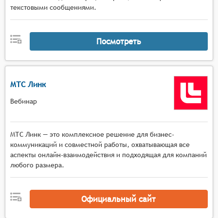
текстовыми сообщениями.
участников,
Коммуникационные инструменты с
многопользовательским чатом, функцией
Посмотреть
поднятия руки, приватными сообщениями,
голосовым общением в малых группах и
возможностью комментирования материалов в
реальном времени.
МТС Линк
Вебинар
МТС Линк — это комплексное решение для бизнес-
коммуникаций и совместной работы, охватывающая все
аспекты онлайн-взаимодействия и подходящая для компаний
любого размера.
Официальный сайт