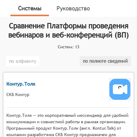
онлайн-сервисы, предназначенные для организации
Системы
Руководство
и проведения вебинаров, веб-конференций, онлайн-
тренингов, онлайн-презентаций, онлайн-обучения и
Сравнение
Платформы проведения
онлайн-встреч. Данные платформы функционируют
вебинаров и веб-конференций (ВП)
на основе программного обеспечения, которое
позволяет создавать мультимедийные сервисы для
Систем:
13
взаимодействия между ведущим и аудиторией в
режиме реального времени.
по алфавиту
по полноте сведений
Классификатор программных продуктов Соваре
определяет конкретные функциональные критерии
для систем. Для того, чтобы быть представленными
Контур.Толк
на рынке платформ проведения вебинаров и веб-
СКБ Контур
конференций, системы должны иметь следующие
функциональные возможности:
Контур.Толк — это корпоративный мессенджер для удобной
Масштабируемая видеотрансляция с
коммуникации и совместной работы в рамках организации.
поддержкой высокой нагрузки, возможностью
Программный продукт Контур.Толк (англ. Kontur.Talk) от
подключения тысяч участников одновременно,
компании-разработчика СКБ Контур предназначен для