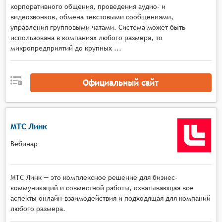
адаптивным качеством потока в зависимости от
корпоративного общения, проведения аудио- и
условий сети и автоматическим
видеозвонков, обмена текстовыми сообщениями,
управления групповыми чатами. Система может быть
переключением режимов отображения,
использована в компаниях любого размера, то
Мультимедийная среда с инструментами
микропредприятий до крупных ...
демонстрации экрана, работы с виртуальными
досками, показа презентаций и документов, а
также поддержкой различных форматов
Официальный сайт
мультимедийного контента в реальном
времени,
Интерактивные механизмы с функциями
опросов, голосований, тестов, сессиями
МТС Линк
вопросов и ответов, возможностью
Вебинар
организации групповых дискуссий и
совместной работы над материалами,
Управление мероприятием с поддержкой
МТС Линк — это комплексное решение для бизнес-
нескольких ведущих и модераторов,
коммуникаций и совместной работы, охватывающая все
возможностью переключения между
аспекты онлайн-взаимодействия и подходящая для компаний
спикерами, управления доступом к функциям и
любого размера.
материалам, а также контроля активности