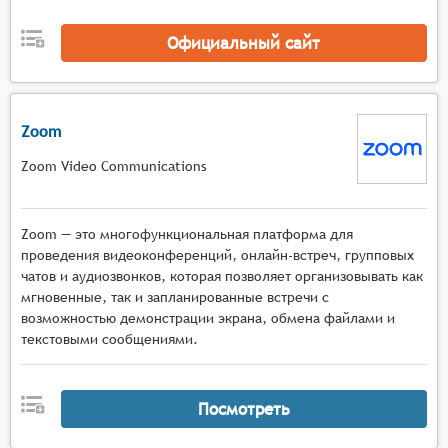
участников,
Коммуникационные инструменты с
Официальный сайт
многопользовательским чатом, функцией
поднятия руки, приватными сообщениями,
голосовым общением в малых группах и
Zoom
возможностью комментирования материалов в
реальном времени.
Zoom Video Communications
Zoom — это многофункциональная платформа для
проведения видеоконференций, онлайн-встреч, групповых
чатов и аудиозвонков, которая позволяет организовывать как
мгновенные, так и запланированные встречи с
возможностью демонстрации экрана, обмена файлами и
текстовыми сообщениями.
Посмотреть