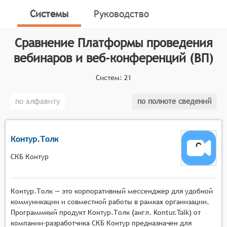
онлайн-сервисы, предназначенные для организации
Системы
Руководство
и проведения вебинаров, веб-конференций, онлайн-
тренингов, онлайн-презентаций, онлайн-обучения и
Сравнение
Платформы проведения
онлайн-встреч. Данные платформы функционируют
вебинаров и веб-конференций (ВП)
на основе программного обеспечения, которое
позволяет создавать мультимедийные сервисы для
Систем:
21
взаимодействия между ведущим и аудиторией в
режиме реального времени.
по алфавиту
по полноте сведений
Классификатор программных продуктов Соваре
определяет конкретные функциональные критерии
для систем. Для того, чтобы быть представленными
Контур.Толк
на рынке платформ проведения вебинаров и веб-
СКБ Контур
конференций, системы должны иметь следующие
функциональные возможности:
Контур.Толк — это корпоративный мессенджер для удобной
Масштабируемая видеотрансляция с
коммуникации и совместной работы в рамках организации.
поддержкой высокой нагрузки, возможностью
Программный продукт Контур.Толк (англ. Kontur.Talk) от
подключения тысяч участников одновременно,
компании-разработчика СКБ Контур предназначен для