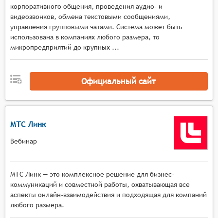
адаптивным качеством потока в зависимости от
корпоративного общения, проведения аудио- и
условий сети и автоматическим
видеозвонков, обмена текстовыми сообщениями,
управления групповыми чатами. Система может быть
переключением режимов отображения,
использована в компаниях любого размера, то
Мультимедийная среда с инструментами
микропредприятий до крупных ...
демонстрации экрана, работы с виртуальными
досками, показа презентаций и документов, а
также поддержкой различных форматов
Официальный сайт
мультимедийного контента в реальном
времени,
Интерактивные механизмы с функциями
опросов, голосований, тестов, сессиями
МТС Линк
вопросов и ответов, возможностью
Вебинар
организации групповых дискуссий и
совместной работы над материалами,
Управление мероприятием с поддержкой
МТС Линк — это комплексное решение для бизнес-
нескольких ведущих и модераторов,
коммуникаций и совместной работы, охватывающая все
возможностью переключения между
аспекты онлайн-взаимодействия и подходящая для компаний
спикерами, управления доступом к функциям и
любого размера.
материалам, а также контроля активности