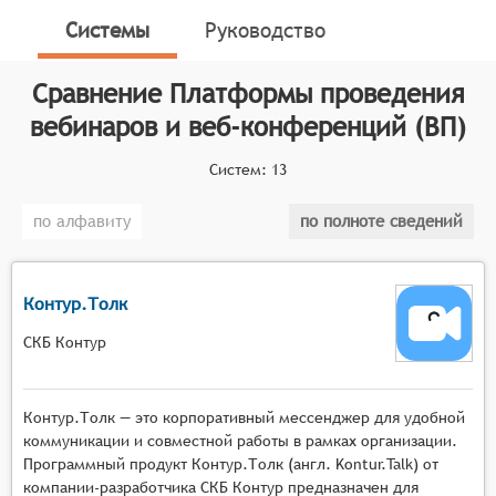
онлайн-сервисы, предназначенные для организации
Системы
Руководство
и проведения вебинаров, веб-конференций, онлайн-
тренингов, онлайн-презентаций, онлайн-обучения и
Сравнение
Платформы проведения
онлайн-встреч. Данные платформы функционируют
вебинаров и веб-конференций (ВП)
на основе программного обеспечения, которое
позволяет создавать мультимедийные сервисы для
Систем:
13
взаимодействия между ведущим и аудиторией в
режиме реального времени.
по алфавиту
по полноте сведений
Классификатор программных продуктов Соваре
определяет конкретные функциональные критерии
для систем. Для того, чтобы быть представленными
Контур.Толк
на рынке платформ проведения вебинаров и веб-
СКБ Контур
конференций, системы должны иметь следующие
функциональные возможности:
Контур.Толк — это корпоративный мессенджер для удобной
Масштабируемая видеотрансляция с
коммуникации и совместной работы в рамках организации.
поддержкой высокой нагрузки, возможностью
Программный продукт Контур.Толк (англ. Kontur.Talk) от
подключения тысяч участников одновременно,
компании-разработчика СКБ Контур предназначен для