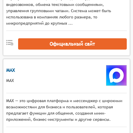
поднятия руки, приватными сообщениями,
видеозвонков, обмена текстовыми сообщениями,
голосовым общением в малых группах и
управления групповыми чатами. Система может быть
использована в компаниях любого размера, то
возможностью комментирования материалов в
микропредприятий до крупных ...
реальном времени.
Официальный сайт
MAX
MAX
MAX — это цифровая платформа и мессенджер с широкими
возможностями для бизнеса и пользователей, которая
предлагает функции для общения, создания мини-
приложений, бизнес-инструменты и другие сервисы.