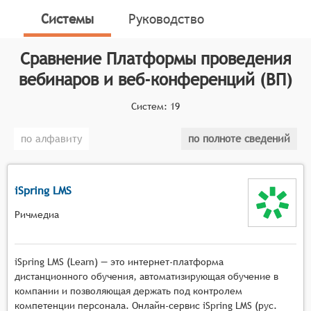
онлайн-встреч. Данные платформы функционируют
Системы
Руководство
на основе программного обеспечения, которое
позволяет создавать мультимедийные сервисы для
Сравнение
Платформы проведения
взаимодействия между ведущим и аудиторией в
вебинаров и веб-конференций (ВП)
режиме реального времени.
Классификатор программных продуктов Соваре
Систем:
19
определяет конкретные функциональные критерии
для систем. Для того, чтобы быть представленными
по алфавиту
по полноте сведений
на рынке платформ проведения вебинаров и веб-
конференций, системы должны иметь следующие
функциональные возможности:
iSpring LMS
Масштабируемая видеотрансляция с
Ричмедиа
поддержкой высокой нагрузки, возможностью
подключения тысяч участников одновременно,
iSpring LMS (Learn) — это интернет-платформа
адаптивным качеством потока в зависимости от
дистанционного обучения, автоматизирующая обучение в
условий сети и автоматическим
компании и позволяющая держать под контролем
переключением режимов отображения,
компетенции персонала. Онлайн-сервис iSpring LMS (рус.