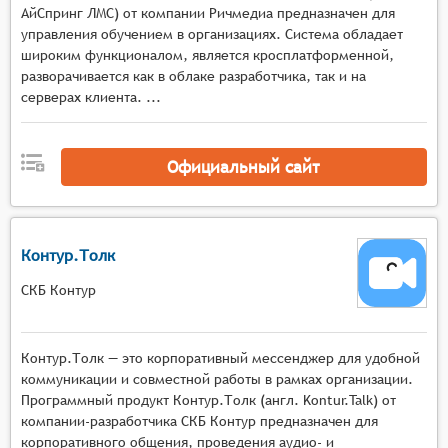
Мультимедийная среда с инструментами
АйСпринг ЛМС) от компании Ричмедиа предназначен для
демонстрации экрана, работы с виртуальными
управления обучением в организациях. Система обладает
досками, показа презентаций и документов, а
широким функционалом, является кросплатформенной,
также поддержкой различных форматов
разворачивается как в облаке разработчика, так и на
серверах клиента. ...
мультимедийного контента в реальном
времени,
Интерактивные механизмы с функциями
Официальный сайт
опросов, голосований, тестов, сессиями
вопросов и ответов, возможностью
организации групповых дискуссий и
совместной работы над материалами,
Контур.Толк
Управление мероприятием с поддержкой
СКБ Контур
нескольких ведущих и модераторов,
возможностью переключения между
спикерами, управления доступом к функциям и
Контур.Толк — это корпоративный мессенджер для удобной
материалам, а также контроля активности
коммуникации и совместной работы в рамках организации.
участников,
Программный продукт Контур.Толк (англ. Kontur.Talk) от
Коммуникационные инструменты с
компании-разработчика СКБ Контур предназначен для
многопользовательским чатом, функцией
корпоративного общения, проведения аудио- и