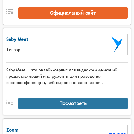
Коммуникационные инструменты с
многопользовательским чатом, функцией
Официальный сайт
поднятия руки, приватными сообщениями,
голосовым общением в малых группах и
возможностью комментирования материалов в
реальном времени.
Saby Meet
Тензор
Saby Meet — это онлайн-сервис для видеокоммуникаций,
предоставляющий инструменты для проведения
видеоконференций, вебинаров и онлайн-встреч.
Посмотреть
Zoom