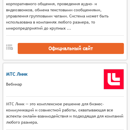
корпоративного общения, проведения аудио- и
переключением режимов отображения,
видеозвонков, обмена текстовыми сообщениями,
Мультимедийная среда с инструментами
управления групповыми чатами. Система может быть
демонстрации экрана, работы с виртуальными
использована в компаниях любого размера, то
досками, показа презентаций и документов, а
микропредприятий до крупных ...
также поддержкой различных форматов
мультимедийного контента в реальном
времени,
Официальный сайт
Интерактивные механизмы с функциями
опросов, голосований, тестов, сессиями
вопросов и ответов, возможностью
МТС Линк
организации групповых дискуссий и
совместной работы над материалами,
Вебинар
Управление мероприятием с поддержкой
нескольких ведущих и модераторов,
возможностью переключения между
МТС Линк — это комплексное решение для бизнес-
спикерами, управления доступом к функциям и
коммуникаций и совместной работы, охватывающая все
аспекты онлайн-взаимодействия и подходящая для компаний
материалам, а также контроля активности
любого размера.
участников,