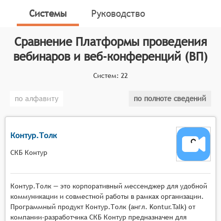
и проведения вебинаров, веб-конференций, онлайн-
Системы
Руководство
тренингов, онлайн-презентаций, онлайн-обучения и
онлайн-встреч. Данные платформы функционируют
Сравнение
Платформы проведения
на основе программного обеспечения, которое
позволяет создавать мультимедийные сервисы для
вебинаров и веб-конференций (ВП)
взаимодействия между ведущим и аудиторией в
режиме реального времени.
Систем:
22
Классификатор программных продуктов Соваре
по алфавиту
по полноте сведений
определяет конкретные функциональные критерии
для систем. Для того, чтобы быть представленными
на рынке платформ проведения вебинаров и веб-
Контур.Толк
конференций, системы должны иметь следующие
функциональные возможности:
СКБ Контур
Масштабируемая видеотрансляция с
поддержкой высокой нагрузки, возможностью
Контур.Толк — это корпоративный мессенджер для удобной
подключения тысяч участников одновременно,
коммуникации и совместной работы в рамках организации.
адаптивным качеством потока в зависимости от
Программный продукт Контур.Толк (англ. Kontur.Talk) от
компании-разработчика СКБ Контур предназначен для
условий сети и автоматическим