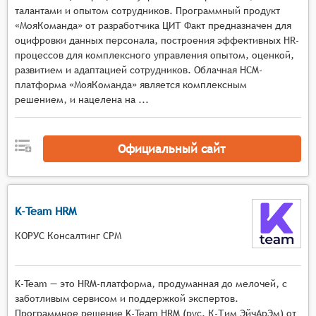
Возможность публикации и обсуждения
талантами и опытом сотрудников. Программный продукт
«МояКоманда» от разработчика ЦИТ Факт предназначен для
новостей, релизов, конференций и других
оцифровки данных персонала, построения эффективных HR-
важных событий.
процессов для комплексного управления опытом, оценкой,
Система обратной связи, позволяющая
развитием и адаптацией сотрудников. Облачная HCM-
пользователю оставлять отзывы о продукте или
платформа «МояКоманда» является комплексным
услуге, задавать вопросы и получать ответы.
решением, и нацелена на ...
Система управления контентом, позволяющая
добавлять, редактировать и удалять
информацию на страницах профилей, групп и
Официальный сайт
сообщений.
K-Team HRM
КОРУС Консалтинг СРМ
K-Team — это HRM-платформа, продуманная до мелочей, c
заботливым сервисом и поддержкой экспертов.
Программное решение K-Team HRM (рус. К-Тим ЭйчАрЭм) от