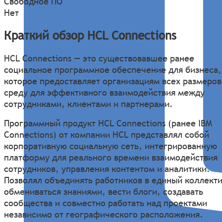
Свободное ПО
Нет
Краткий обзор HCL Connections
HCL Connections — это существовавшее ранее
социальное программное обеспечение для бизнеса,
которое предоставляет организациям всех размеров
среду для эффективного взаимодействия между
сотрудниками, клиентами и партнерами.
Программный продукт HCL Connections (ранее IBM
Connections) от компании HCL представлял собой
корпоративную социальную сеть, интегрированную
платформу для реального времени взаимодействия
сотрудников, управления контентом и аналитики.
Позволял объединять работников в единый коллекти
обмениваться знаниями, вести блоги, создавать
сообщества и совместно работать над проектами
независимо от географического расположения.