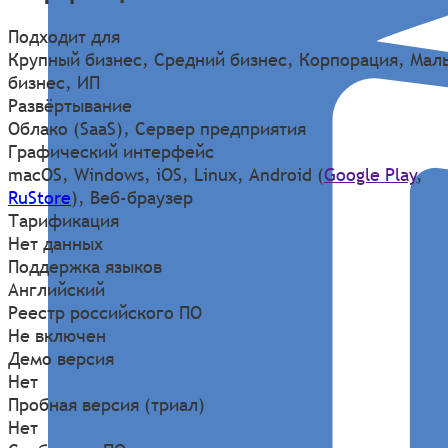
Подходит для
Крупный бизнес, Средний бизнес, Корпорация, Мал
бизнес, ИП
Развёртывание
Облако (SaaS), Сервер предприятия
Графический интерфейс
macOS
,
Windows
,
iOS
,
Linux
,
Android
(
Google Play
,
RuStore
)
,
Веб-браузер
Тарификация
Нет данных
Поддержка языков
Английский
Реестр российского ПО
Не включен
Демо версия
Нет
Пробная версия (триал)
Нет