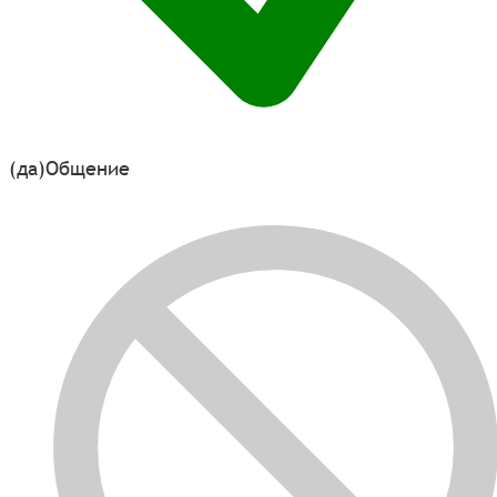
(да)
Общение