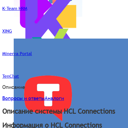
K-Team HRM
XING
Minerva Portal
TenChat
Описание
Вопросы и ответы
Аналоги
Описание системы HCL Connections
Информация о HCL Connections