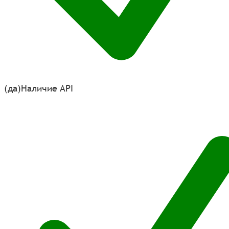
(да)
Наличие API