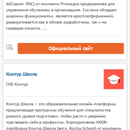
АйСпринг ЛМС) от компании Ричмедиа предназначен для
образовательного контента, такие как тексты,
управления обучением в организациях. Система обладает
видео, аудио, интерактивные упражнения и
широким функционалом, является кросплатформенной,
тесты.
разворачивается как в облаке разработчика, так и на
Адаптивность и персонализация: Платформа
серверах клиента. ...
должна адаптироваться под индивидуальные
потребности и уровень подготовки каждого
пользователя, предлагая персонализированные
Официальный сайт
учебные планы и рекомендации.
Поддержка социальных сетей и мессенджеров:
Платформа может интегрироваться с
Контур.Школа
популярными социальными сетями и
мессенджерами для облегчения общения и
СКБ Контур
обмена информацией между участниками
образовательного процесса.
Геймификация обучения: Система может
Контур.Школа — это образовательная онлайн-платформа,
использовать элементы геймификации, такие
предлагающая программы обучения для специалистов
разного уровня подготовки, чтобы расти и уверенно
как баллы, уровни, достижения и награды, для
чувствовать себя в профессии. Корпоративная МООК-
мотивации пользователей к обучению.
платформа Контур.Школа (англ. Kontur.School) от компании