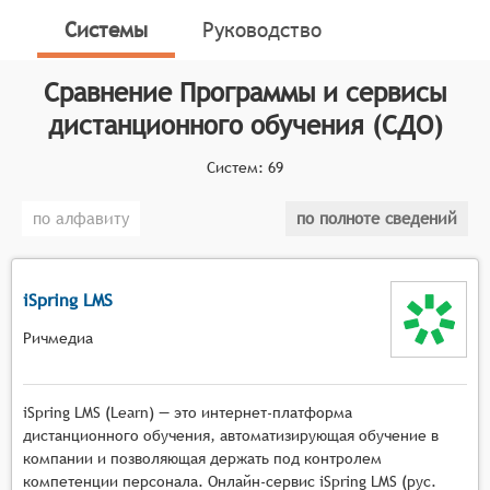
учебного процесса на расстоянии. Они объединяют
Системы
Руководство
в себе различные инструменты и ресурсы,
направленные на поддержку обучения,
Сравнение
Программы и сервисы
преподавания и управления образовательным
процессом в условиях удалённого взаимодействия.
дистанционного обучения (СДО)
Классификатор программных продуктов Соваре
Систем:
69
определяет конкретные функциональные критерии
для систем. Для того чтобы соответствовать
по алфавиту
по полноте сведений
категории программ и сервисов дистанционного
обучения, системы должны иметь следующие
функциональные возможности:
iSpring LMS
Интерактивность и вовлечение: Платформа
Ричмедиа
должна обеспечивать активное взаимодействие
между пользователями, включая обратную
связь, обсуждение материалов и совместную
iSpring LMS (Learn) — это интернет-платформа
работу над проектами.
дистанционного обучения, автоматизирующая обучение в
Разнообразие форматов контента: Система
компании и позволяющая держать под контролем
компетенции персонала. Онлайн-сервис iSpring LMS (рус.
должна поддерживать различные форматы