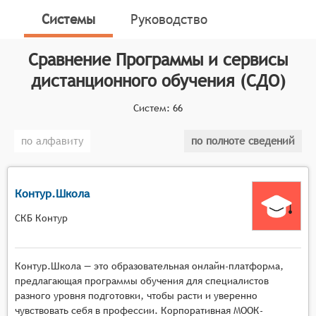
предназначенные для организации и проведения
Системы
Руководство
учебного процесса на расстоянии. Они объединяют
в себе различные инструменты и ресурсы,
Сравнение
Программы и сервисы
направленные на поддержку обучения,
дистанционного обучения (СДО)
преподавания и управления образовательным
процессом в условиях удалённого взаимодействия.
Систем:
66
Классификатор программных продуктов Соваре
по алфавиту
по полноте сведений
определяет конкретные функциональные критерии
для систем. Для того чтобы соответствовать
категории программ и сервисов дистанционного
обучения, системы должны иметь следующие
Контур.Школа
функциональные возможности:
СКБ Контур
Интерактивность и вовлечение: Платформа
должна обеспечивать активное взаимодействие
Контур.Школа — это образовательная онлайн-платформа,
между пользователями, включая обратную
предлагающая программы обучения для специалистов
связь, обсуждение материалов и совместную
разного уровня подготовки, чтобы расти и уверенно
работу над проектами.
чувствовать себя в профессии. Корпоративная МООК-