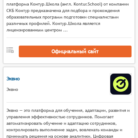
Разнообразие форматов контента: Система
платформа Контур.Школа (англ. Kontur.School) от компании
должна поддерживать различные форматы
СКБ Контур предназначена для подбора и прохождения
образовательных программ подготовки специалистами
образовательного контента, такие как тексты,
различных профилей. Контур.Школа является
видео, аудио, интерактивные упражнения и
лицензированным центром ...
тесты.
Адаптивность и персонализация: Платформа
должна адаптироваться под индивидуальные
Официальный сайт
потребности и уровень подготовки каждого
пользователя, предлагая персонализированные
учебные планы и рекомендации.
Поддержка социальных сетей и мессенджеров:
Эквио
Платформа может интегрироваться с
Эквио
популярными социальными сетями и
мессенджерами для облегчения общения и
обмена информацией между участниками
Эквио — это платформа для обучения, адаптации, развития и
образовательного процесса.
управления эффективностью сотрудников. Помогает
Геймификация обучения: Система может
автоматизировать обучение и адаптацию сотрудников,
использовать элементы геймификации, такие
контролировать выполнение задач, вовлекать команды и
как баллы, уровни, достижения и награды, для
принимать решения на основе аналитики. Цифровая