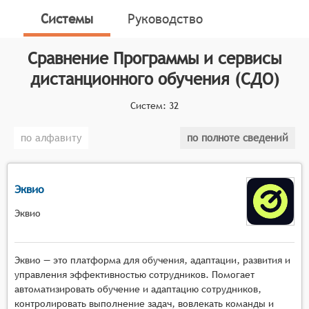
учебного процесса на расстоянии. Они объединяют
Системы
Руководство
в себе различные инструменты и ресурсы,
направленные на поддержку обучения,
Сравнение
Программы и сервисы
преподавания и управления образовательным
процессом в условиях удалённого взаимодействия.
дистанционного обучения (СДО)
Классификатор программных продуктов Соваре
Систем:
32
определяет конкретные функциональные критерии
для систем. Для того чтобы соответствовать
по алфавиту
по полноте сведений
категории программ и сервисов дистанционного
обучения, системы должны иметь следующие
функциональные возможности:
Эквио
Интерактивность и вовлечение: Платформа
Эквио
должна обеспечивать активное взаимодействие
между пользователями, включая обратную
связь, обсуждение материалов и совместную
Эквио — это платформа для обучения, адаптации, развития и
работу над проектами.
управления эффективностью сотрудников. Помогает
Разнообразие форматов контента: Система
автоматизировать обучение и адаптацию сотрудников,
контролировать выполнение задач, вовлекать команды и
должна поддерживать различные форматы