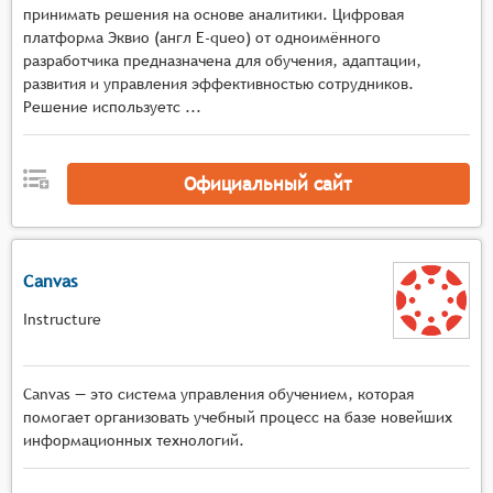
принимать решения на основе аналитики. Цифровая
образовательного контента, такие как тексты,
платформа Эквио (англ E-queo) от одноимённого
видео, аудио, интерактивные упражнения и
разработчика предназначена для обучения, адаптации,
тесты.
развития и управления эффективностью сотрудников.
Адаптивность и персонализация: Платформа
Решение используетс ...
должна адаптироваться под индивидуальные
потребности и уровень подготовки каждого
пользователя, предлагая персонализированные
Официальный сайт
учебные планы и рекомендации.
Поддержка социальных сетей и мессенджеров:
Платформа может интегрироваться с
Canvas
популярными социальными сетями и
мессенджерами для облегчения общения и
Instructure
обмена информацией между участниками
образовательного процесса.
Геймификация обучения: Система может
Canvas — это система управления обучением, которая
использовать элементы геймификации, такие
помогает организовать учебный процесс на базе новейших
информационных технологий.
как баллы, уровни, достижения и награды, для
мотивации пользователей к обучению.