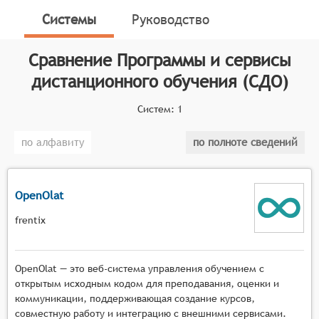
направленные на поддержку обучения,
Системы
Руководство
преподавания и управления образовательным
процессом в условиях удалённого взаимодействия.
Сравнение
Программы и сервисы
Классификатор программных продуктов Соваре
дистанционного обучения (СДО)
определяет конкретные функциональные критерии
для систем. Для того чтобы соответствовать
Систем:
1
категории программ и сервисов дистанционного
обучения, системы должны иметь следующие
по алфавиту
по полноте сведений
функциональные возможности:
Интерактивность и вовлечение: Платформа
OpenOlat
должна обеспечивать активное взаимодействие
между пользователями, включая обратную
frentix
связь, обсуждение материалов и совместную
работу над проектами.
OpenOlat — это веб-система управления обучением с
Разнообразие форматов контента: Система
открытым исходным кодом для преподавания, оценки и
должна поддерживать различные форматы
коммуникации, поддерживающая создание курсов,
образовательного контента, такие как тексты,
совместную работу и интеграцию с внешними сервисами.