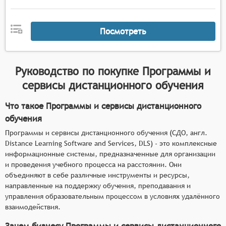
видео, аудио, интерактивные упражнения и
тесты.
Адаптивность и персонализация: Платформа
Посмотреть
должна адаптироваться под индивидуальные
потребности и уровень подготовки каждого
пользователя, предлагая персонализированные
Руководство по покупке
Программы и
учебные планы и рекомендации.
сервисы дистанционного обучения
Поддержка социальных сетей и мессенджеров:
Платформа может интегрироваться с
Что такое Программы и сервисы дистанционного
популярными социальными сетями и
обучения
мессенджерами для облегчения общения и
Программы и сервисы дистанционного обучения (СДО, англ.
обмена информацией между участниками
Distance Learning Software and Services, DLS) - это комплексные
образовательного процесса.
информационные системы, предназначенные для организации
Геймификация обучения: Система может
и проведения учебного процесса на расстоянии. Они
использовать элементы геймификации, такие
объединяют в себе различные инструменты и ресурсы,
как баллы, уровни, достижения и награды, для
направленные на поддержку обучения, преподавания и
мотивации пользователей к обучению.
управления образовательным процессом в условиях удалённого
взаимодействия.
Зачем бизнесу Программы и сервисы дистанционного