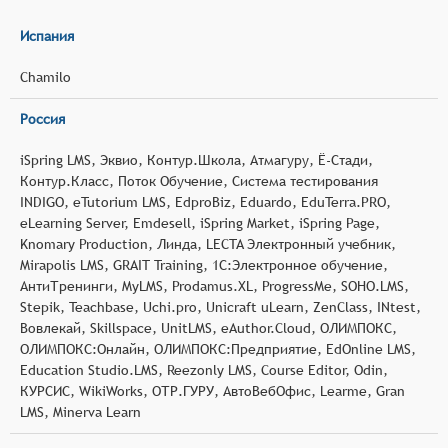
Испания
Chamilo
Россия
iSpring LMS, Эквио, Контур.Школа, Атмагуру, Ё-Стади,
Контур.Класс, Поток Обучение, Система тестирования
INDIGO, eTutorium LMS, EdproBiz, Eduardo, EduTerra.PRO,
eLearning Server, Emdesell, iSpring Market, iSpring Page,
Knomary Production, Линда, LECTA Электронный учебник,
Mirapolis LMS, GRAIT Training, 1С:Электронное обучение,
АнтиТренинги, MyLMS, Prodamus.XL, ProgressMe, SOHO.LMS,
Stepik, Teachbase, Uchi.pro, Unicraft uLearn, ZenClass, INtest,
Вовлекай, Skillspace, UnitLMS, eAuthor.Cloud, ОЛИМПОКС,
ОЛИМПОКС:Онлайн, ОЛИМПОКС:Предприятие, EdOnline LMS,
Education Studio.LMS, Reezonly LMS, Course Editor, Odin,
КУРСИС, WikiWorks, ОТР.ГУРУ, АвтоВебОфис, Learme, Gran
LMS, Minerva Learn